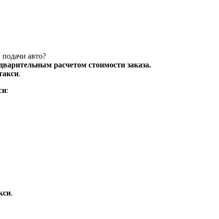
 подачи авто?
едварительным расчетом стоимости заказа.
такси
.
си
:
кси
.