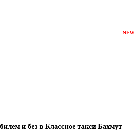
зареєструвати власну службу таксі з будь-якого міста
NEW!!!
билем и без в Классное такси Бахмут