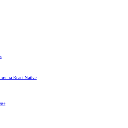
а
ия на React Native
еве