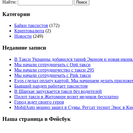
Найти:
Категории
Байки таксистов
(172)
Криптовалюта
(2)
Новости
(249)
Недавние записи
В Такси Украины добавился тариф Эконом и новая иконк
Мы начали сотрудничать с Opti такси
Мы начали сотрудничество с такси 295
Мы начали сотрудничать с Pink такси
Evos сделал оплату картой. Мы начинаем делать приложен
Бывший нардеп работает таксистом
В Шанхае запускается такси без водителей
Пилот такси в Житомире возит медиков бесплатно
Город ждет своего героя
MobilAuto мощно зашел в Сумы. Регсат теснит Эвос в Ки
Наша страница в Фейсбук