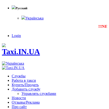
Русский
Українська
!!!NEW
Т
Login
Службы
Работа в такси
Купить/Продать
Добавить службу
Управлять службами
Новости
Отзывы/Реклама
Про сайт