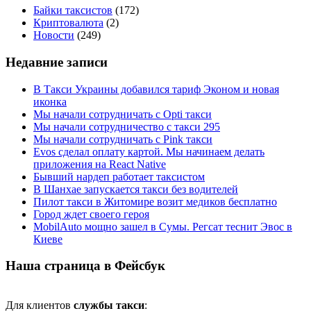
Байки таксистов
(172)
Криптовалюта
(2)
Новости
(249)
Недавние записи
В Такси Украины добавился тариф Эконом и новая
иконка
Мы начали сотрудничать с Opti такси
Мы начали сотрудничество с такси 295
Мы начали сотрудничать с Pink такси
Evos сделал оплату картой. Мы начинаем делать
приложения на React Native
Бывший нардеп работает таксистом
В Шанхае запускается такси без водителей
Пилот такси в Житомире возит медиков бесплатно
Город ждет своего героя
MobilAuto мощно зашел в Сумы. Регсат теснит Эвос в
Киеве
Наша страница в Фейсбук
Для клиентов
службы такси
: