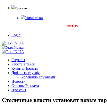
Русский
Українська
!!!NEW
Тепер ти можеш зареєс
Login
Службы
Работа в такси
Купить/Продать
Добавить службу
Управлять службами
Новости
Отзывы/Реклама
Про сайт
Столичные власти установят новые та