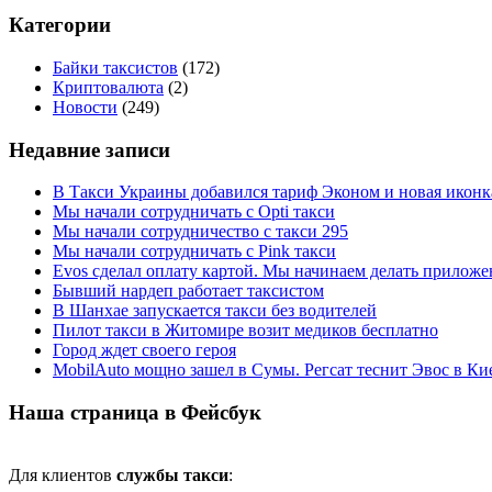
Категории
Байки таксистов
(172)
Криптовалюта
(2)
Новости
(249)
Недавние записи
В Такси Украины добавился тариф Эконом и новая иконк
Мы начали сотрудничать с Opti такси
Мы начали сотрудничество с такси 295
Мы начали сотрудничать с Pink такси
Evos сделал оплату картой. Мы начинаем делать приложен
Бывший нардеп работает таксистом
В Шанхае запускается такси без водителей
Пилот такси в Житомире возит медиков бесплатно
Город ждет своего героя
MobilAuto мощно зашел в Сумы. Регсат теснит Эвос в Ки
Наша страница в Фейсбук
Для клиентов
службы такси
: