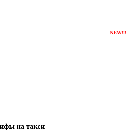
трувати власну службу таксі з будь-якого міста
NEW!!!
рифы на такси