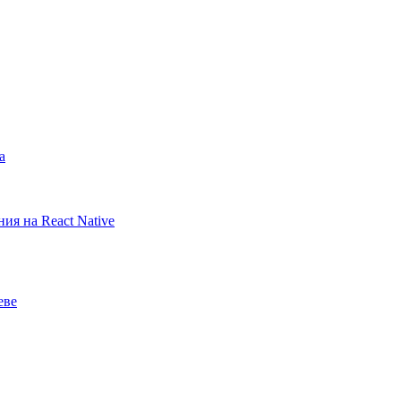
а
ия на React Native
еве