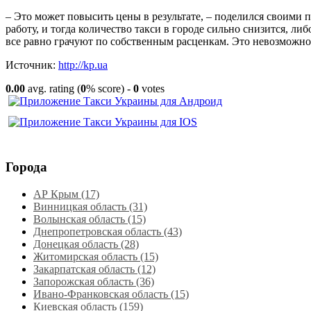
– Это может повысить цены в результате, – поделился своими
работу, и тогда количество такси в городе сильно снизится, ли
все равно грачуют по собственным расценкам. Это невозможно
Источник:
http://kp.ua
0.00
avg. rating (
0
% score) -
0
votes
Города
АР Крым (17)
Винницкая область (31)
Волынская область (15)
Днепропетровская область‎ (43)
Донецкая область (28)
Житомирская область (15)
Закарпатская область (12)
Запорожская область (36)
Ивано-Франковская область (15)
Киевская область (159)