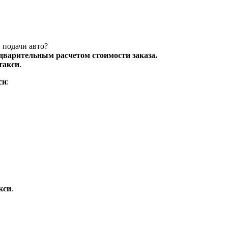
 подачи авто?
едварительным расчетом стоимости заказа.
такси
.
си
:
кси
.