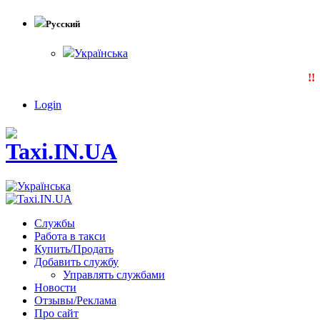
Русский
Українська
!!!
Login
Службы
Работа в такси
Купить/Продать
Добавить службу
Управлять службами
Новости
Отзывы/Реклама
Про сайт