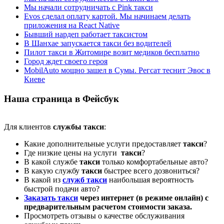
Мы начали сотрудничать с Pink такси
Evos сделал оплату картой. Мы начинаем делать
приложения на React Native
Бывший нардеп работает таксистом
В Шанхае запускается такси без водителей
Пилот такси в Житомире возит медиков бесплатно
Город ждет своего героя
MobilAuto мощно зашел в Сумы. Регсат теснит Эвос в
Киеве
Наша страница в Фейсбук
Для клиентов
службы такси
:
Какие дополнительные услуги предоставляет
такси
?
Где низкие цены на услуги
такси
?
В какой службе
такси
только комфортабельные авто?
В какую службу
такси
быстрее всего дозвониться?
В какой из
служб такси
наибольшая вероятность
быстрой подачи авто?
Заказать такси
через интернет (в режиме онлайн) с
предварительным расчетом стоимости заказа.
Просмотреть отзывы о качестве обслуживания