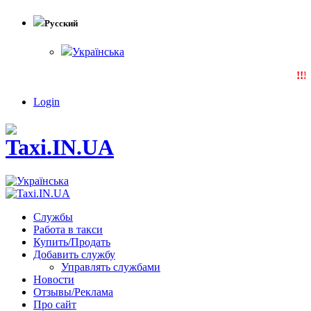
Русский
Українська
!!!
Login
Службы
Работа в такси
Купить/Продать
Добавить службу
Управлять службами
Новости
Отзывы/Реклама
Про сайт