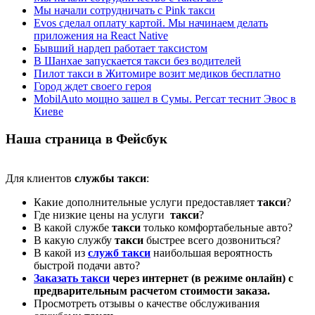
Мы начали сотрудничать с Pink такси
Evos сделал оплату картой. Мы начинаем делать
приложения на React Native
Бывший нардеп работает таксистом
В Шанхае запускается такси без водителей
Пилот такси в Житомире возит медиков бесплатно
Город ждет своего героя
MobilAuto мощно зашел в Сумы. Регсат теснит Эвос в
Киеве
Наша страница в Фейсбук
Для клиентов
службы такси
:
Какие дополнительные услуги предоставляет
такси
?
Где низкие цены на услуги
такси
?
В какой службе
такси
только комфортабельные авто?
В какую службу
такси
быстрее всего дозвониться?
В какой из
служб такси
наибольшая вероятность
быстрой подачи авто?
Заказать такси
через интернет (в режиме онлайн) с
предварительным расчетом стоимости заказа.
Просмотреть отзывы о качестве обслуживания