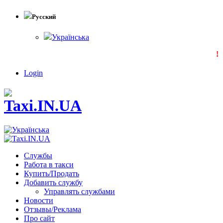
Русский
Українська
!!!
Login
Службы
Работа в такси
Купить/Продать
Добавить службу
Управлять службами
Новости
Отзывы/Реклама
Про сайт