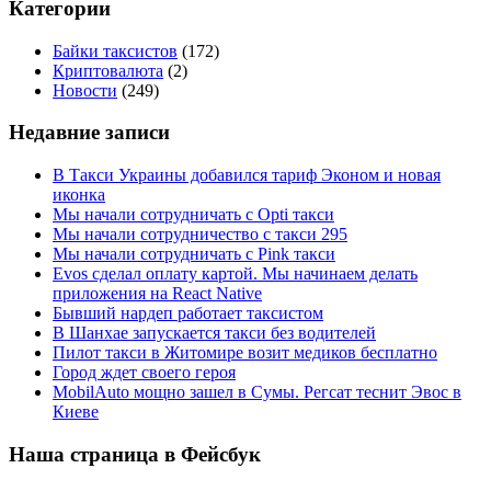
Категории
Байки таксистов
(172)
Криптовалюта
(2)
Новости
(249)
Недавние записи
В Такси Украины добавился тариф Эконом и новая
иконка
Мы начали сотрудничать с Opti такси
Мы начали сотрудничество с такси 295
Мы начали сотрудничать с Pink такси
Evos сделал оплату картой. Мы начинаем делать
приложения на React Native
Бывший нардеп работает таксистом
В Шанхае запускается такси без водителей
Пилот такси в Житомире возит медиков бесплатно
Город ждет своего героя
MobilAuto мощно зашел в Сумы. Регсат теснит Эвос в
Киеве
Наша страница в Фейсбук