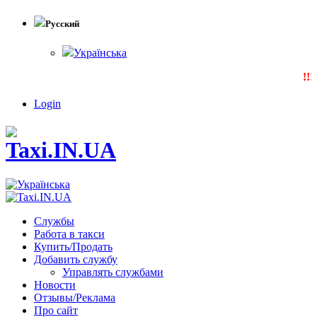
Русский
Українська
!!!
Login
Службы
Работа в такси
Купить/Продать
Добавить службу
Управлять службами
Новости
Отзывы/Реклама
Про сайт