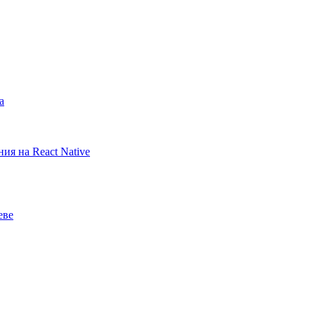
а
ия на React Native
еве