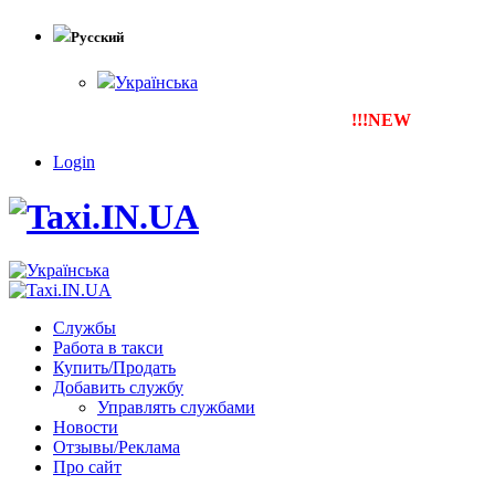
Русский
Українська
!!!NEW
Тепер ти можеш 
Login
Службы
Работа в такси
Купить/Продать
Добавить службу
Управлять службами
Новости
Отзывы/Реклама
Про сайт