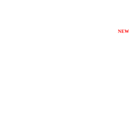
зареєструвати власну службу таксі з будь-якого міста
NEW!!!