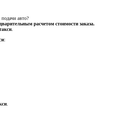
 подачи авто?
едварительным расчетом стоимости заказа.
такси
.
си
:
кси
.