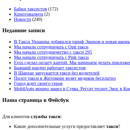
Байки таксистов
(172)
Криптовалюта
(2)
Новости
(249)
Недавние записи
В Такси Украины добавился тариф Эконом и новая иконк
Мы начали сотрудничать с Opti такси
Мы начали сотрудничество с такси 295
Мы начали сотрудничать с Pink такси
Evos сделал оплату картой. Мы начинаем делать приложен
Бывший нардеп работает таксистом
В Шанхае запускается такси без водителей
Пилот такси в Житомире возит медиков бесплатно
Город ждет своего героя
MobilAuto мощно зашел в Сумы. Регсат теснит Эвос в Ки
Наша страница в Фейсбук
Для клиентов
службы такси
:
Какие дополнительные услуги предоставляет
такси
?