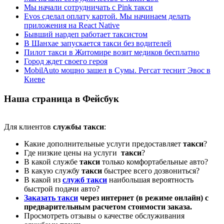
Мы начали сотрудничать с Pink такси
Evos сделал оплату картой. Мы начинаем делать
приложения на React Native
Бывший нардеп работает таксистом
В Шанхае запускается такси без водителей
Пилот такси в Житомире возит медиков бесплатно
Город ждет своего героя
MobilAuto мощно зашел в Сумы. Регсат теснит Эвос в
Киеве
Наша страница в Фейсбук
Для клиентов
службы такси
:
Какие дополнительные услуги предоставляет
такси
?
Где низкие цены на услуги
такси
?
В какой службе
такси
только комфортабельные авто?
В какую службу
такси
быстрее всего дозвониться?
В какой из
служб такси
наибольшая вероятность
быстрой подачи авто?
Заказать такси
через интернет (в режиме онлайн) с
предварительным расчетом стоимости заказа.
Просмотреть отзывы о качестве обслуживания