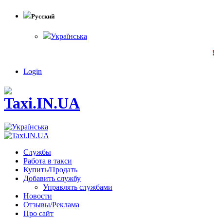
Русский
Українська
!!
Login
Службы
Работа в такси
Купить/Продать
Добавить службу
Управлять службами
Новости
Отзывы/Реклама
Про сайт