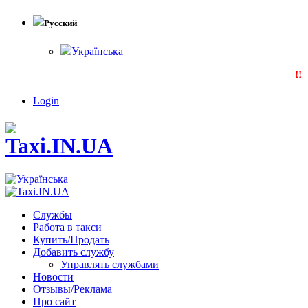
Русский
Українська
!!!
Login
Службы
Работа в такси
Купить/Продать
Добавить службу
Управлять службами
Новости
Отзывы/Реклама
Про сайт