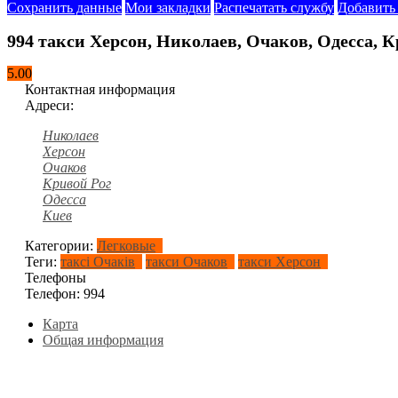
Сохранить данные
Мои закладки
Распечатать службу
Добавить
994 такси Херсон, Николаев, Очаков, Одесса, К
5.00
Контактная информация
Адреси:
Николаев
Херсон
Очаков
Кривой Рог
Одесса
Киев
Категории:
Легковые
Теги:
таксі Очаків
такси Очаков
такси Херсон
Телефоны
Телефон:
994
Карта
Общая информация