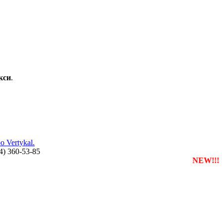
кси
.
 Vertykal.
44) 360-53-85
єструвати власну службу таксі з будь-якого міста
NEW!!!