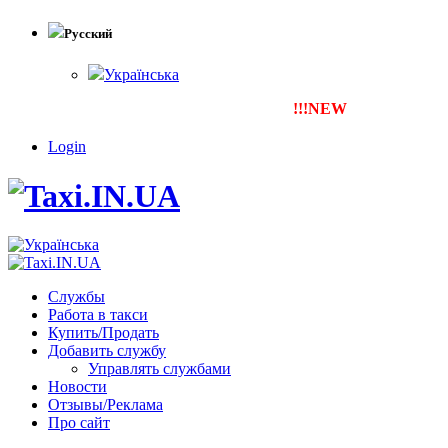
Русский
Українська
!!!NEW
Тепер ти можеш зареє
Login
Службы
Работа в такси
Купить/Продать
Добавить службу
Управлять службами
Новости
Отзывы/Реклама
Про сайт