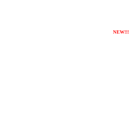
струвати власну службу таксі з будь-якого міста
NEW!!!