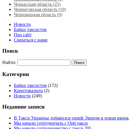
Черкасская область‎ (25)
Черниговская область (19)
Черновицкая область (9)
Новости
Байки таксистов
Про сайт
Связаться с нами
Поиск
Найти:
Категории
Байки таксистов
(172)
Криптовалюта
(2)
Новости
(249)
Недавние записи
В Такси Украины добавился тариф Эконом и новая иконк
Мы начали сотрудничать с Opti такси
Мы начали сотрудничество с такси 295