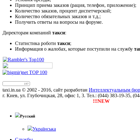
Принцип приема заказов (рация, телефон, приложение);
Количество заказов, процент диспетчерской;
Количество обязательных заказов и т.д.;
Получить ответы на вопросы на форуме.
Директорам компаний
такси
:
Статистика роботи
такси
;
Информация о жалобах, которые поступили на службу
та
taxi.in.ua © 2002 - 2016, сайт разработан
Интеллектуальным бюро
г. Киев, ул. Глубочицкая, 28, офис 1, 3. Тел.: (044) 383-19-35, (0
!!!NEW
Тепер ти можеш заре
Русский
Українська
Службы