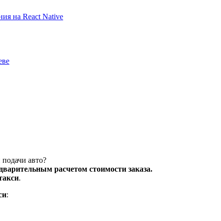
ия на React Native
еве
 подачи авто?
едварительным расчетом стоимости заказа.
такси
.
си
: