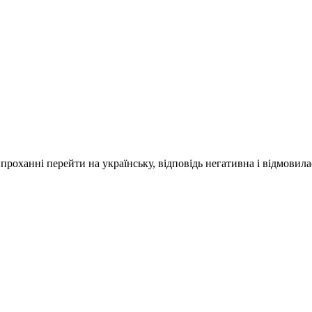
проханні перейти на українську, відповідь негативна і відмовил