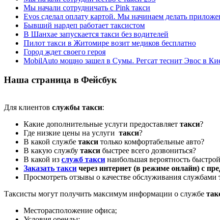
Мы начали сотрудничать с Pink такси
Evos сделал оплату картой. Мы начинаем делать приложен
Бывший нардеп работает таксистом
В Шанхае запускается такси без водителей
Пилот такси в Житомире возит медиков бесплатно
Город ждет своего героя
MobilAuto мощно зашел в Сумы. Регсат теснит Эвос в Ки
Наша страница в Фейсбук
Для клиентов
службы такси
:
Какие дополнительные услуги предоставляет
такси
?
Где низкие цены на услуги
такси
?
В какой службе
такси
только комфортабельные авто?
В какую службу
такси
быстрее всего дозвониться?
В какой из
служб такси
наибольшая вероятность быстрой
Заказать такси
через интернет (в режиме онлайн) с пр
Просмотреть отзывы о качестве обслуживания службами
Таксисты могут получить максимум информации о службе
так
Месторасположение офиса;
Условия оренды;