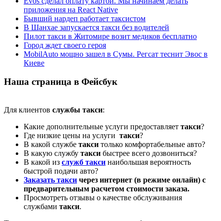
Evos сделал оплату картой. Мы начинаем делать
приложения на React Native
Бывший нардеп работает таксистом
В Шанхае запускается такси без водителей
Пилот такси в Житомире возит медиков бесплатно
Город ждет своего героя
MobilAuto мощно зашел в Сумы. Регсат теснит Эвос в
Киеве
Наша страница в Фейсбук
Для клиентов
службы такси
:
Какие дополнительные услуги предоставляет
такси
?
Где низкие цены на услуги
такси
?
В какой службе
такси
только комфортабельные авто?
В какую службу
такси
быстрее всего дозвониться?
В какой из
служб такси
наибольшая вероятность
быстрой подачи авто?
Заказать такси
через интернет (в режиме онлайн) с
предварительным расчетом стоимости заказа.
Просмотреть отзывы о качестве обслуживания
службами
такси
.