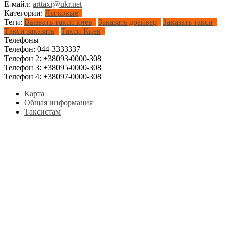
Е-майл:
arttaxi@ukr.net
Категории:
Легковые
Теги:
Вызвать такси киев
Заказать драйвер
Заказать такси
Такси заказать
Такси Киев
Телефоны
Телефон:
044-3333337
Телефон 2:
+38093-0000-308
Телефон 3:
+38095-0000-308
Телефон 4:
+38097-0000-308
Карта
Общая информация
Таксистам