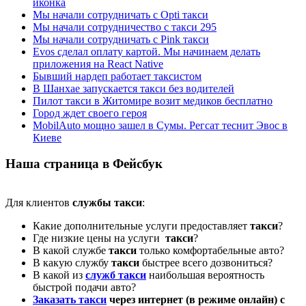
иконка
Мы начали сотрудничать с Opti такси
Мы начали сотрудничество с такси 295
Мы начали сотрудничать с Pink такси
Evos сделал оплату картой. Мы начинаем делать
приложения на React Native
Бывший нардеп работает таксистом
В Шанхае запускается такси без водителей
Пилот такси в Житомире возит медиков бесплатно
Город ждет своего героя
MobilAuto мощно зашел в Сумы. Регсат теснит Эвос в
Киеве
Наша страница в Фейсбук
Для клиентов
службы такси
:
Какие дополнительные услуги предоставляет
такси
?
Где низкие цены на услуги
такси
?
В какой службе
такси
только комфортабельные авто?
В какую службу
такси
быстрее всего дозвониться?
В какой из
служб такси
наибольшая вероятность
быстрой подачи авто?
Заказать такси
через интернет (в режиме онлайн) с