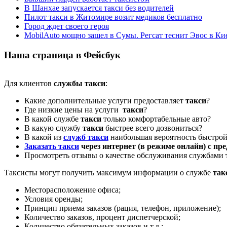
В Шанхае запускается такси без водителей
Пилот такси в Житомире возит медиков бесплатно
Город ждет своего героя
MobilAuto мощно зашел в Сумы. Регсат теснит Эвос в Ки
Наша страница в Фейсбук
Для клиентов
службы такси
:
Какие дополнительные услуги предоставляет
такси
?
Где низкие цены на услуги
такси
?
В какой службе
такси
только комфортабельные авто?
В какую службу
такси
быстрее всего дозвониться?
В какой из
служб такси
наибольшая вероятность быстрой
Заказать такси
через интернет (в режиме онлайн) с пр
Просмотреть отзывы о качестве обслуживания службами
Таксисты могут получить максимум информации о службе
так
Месторасположение офиса;
Условия оренды;
Принцип приема заказов (рация, телефон, приложение);
Количество заказов, процент диспетчерской;
Количество обязательных заказов и т.д.;