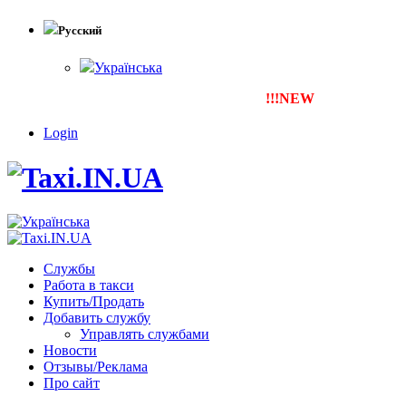
Русский
Українська
!!!NEW
Тепер ти можеш зареє
Login
Службы
Работа в такси
Купить/Продать
Добавить службу
Управлять службами
Новости
Отзывы/Реклама
Про сайт