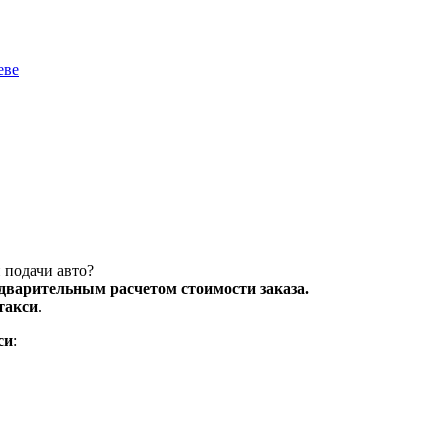
еве
 подачи авто?
едварительным расчетом стоимости заказа.
такси
.
си
: