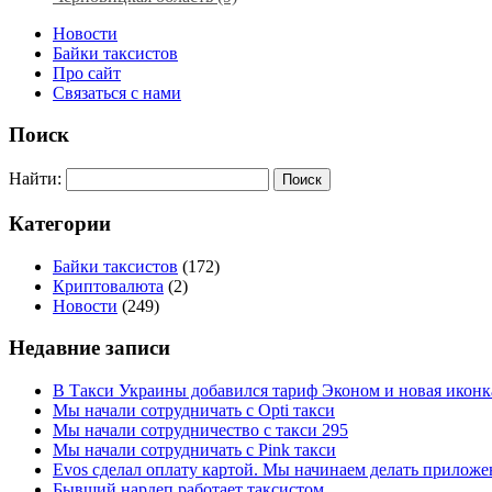
Новости
Байки таксистов
Про сайт
Связаться с нами
Поиск
Найти:
Категории
Байки таксистов
(172)
Криптовалюта
(2)
Новости
(249)
Недавние записи
В Такси Украины добавился тариф Эконом и новая иконк
Мы начали сотрудничать с Opti такси
Мы начали сотрудничество с такси 295
Мы начали сотрудничать с Pink такси
Evos сделал оплату картой. Мы начинаем делать приложен
Бывший нардеп работает таксистом