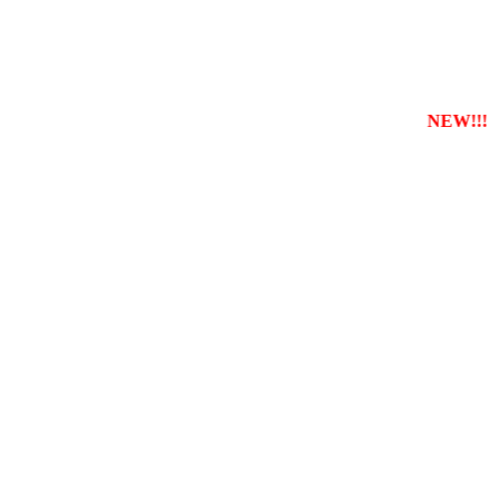
струвати власну службу таксі з будь-якого міста
NEW!!!