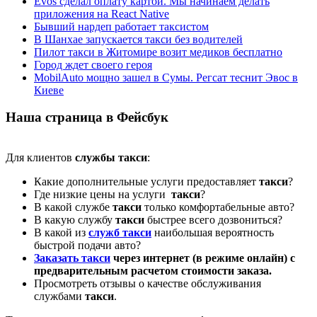
Evos сделал оплату картой. Мы начинаем делать
приложения на React Native
Бывший нардеп работает таксистом
В Шанхае запускается такси без водителей
Пилот такси в Житомире возит медиков бесплатно
Город ждет своего героя
MobilAuto мощно зашел в Сумы. Регсат теснит Эвос в
Киеве
Наша страница в Фейсбук
Для клиентов
службы такси
:
Какие дополнительные услуги предоставляет
такси
?
Где низкие цены на услуги
такси
?
В какой службе
такси
только комфортабельные авто?
В какую службу
такси
быстрее всего дозвониться?
В какой из
служб такси
наибольшая вероятность
быстрой подачи авто?
Заказать такси
через интернет (в режиме онлайн) с
предварительным расчетом стоимости заказа.
Просмотреть отзывы о качестве обслуживания
службами
такси
.