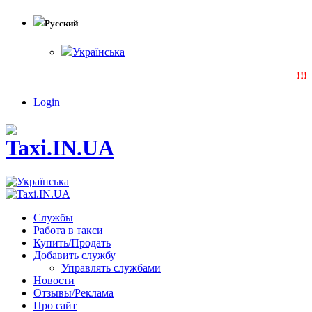
Русский
Українська
!!!N
Login
Службы
Работа в такси
Купить/Продать
Добавить службу
Управлять службами
Новости
Отзывы/Реклама
Про сайт