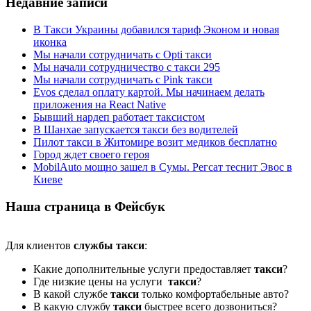
Недавние записи
В Такси Украины добавился тариф Эконом и новая
иконка
Мы начали сотрудничать с Opti такси
Мы начали сотрудничество с такси 295
Мы начали сотрудничать с Pink такси
Evos сделал оплату картой. Мы начинаем делать
приложения на React Native
Бывший нардеп работает таксистом
В Шанхае запускается такси без водителей
Пилот такси в Житомире возит медиков бесплатно
Город ждет своего героя
MobilAuto мощно зашел в Сумы. Регсат теснит Эвос в
Киеве
Наша страница в Фейсбук
Для клиентов
службы такси
:
Какие дополнительные услуги предоставляет
такси
?
Где низкие цены на услуги
такси
?
В какой службе
такси
только комфортабельные авто?
В какую службу
такси
быстрее всего дозвониться?