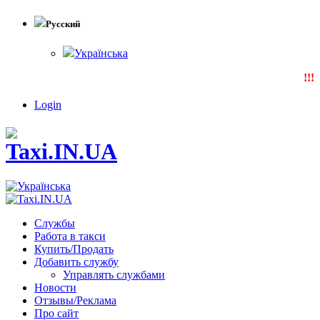
Русский
Українська
!!!N
Login
Службы
Работа в такси
Купить/Продать
Добавить службу
Управлять службами
Новости
Отзывы/Реклама
Про сайт