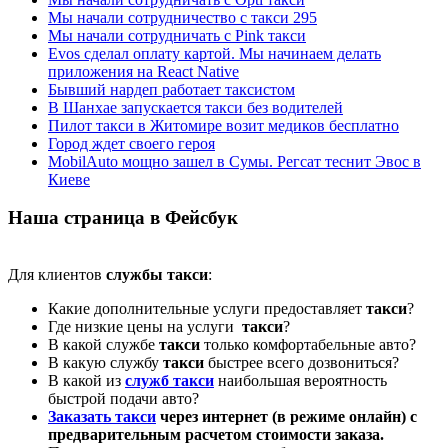
Мы начали сотрудничество с такси 295
Мы начали сотрудничать с Pink такси
Evos сделал оплату картой. Мы начинаем делать
приложения на React Native
Бывший нардеп работает таксистом
В Шанхае запускается такси без водителей
Пилот такси в Житомире возит медиков бесплатно
Город ждет своего героя
MobilAuto мощно зашел в Сумы. Регсат теснит Эвос в
Киеве
Наша страница в Фейсбук
Для клиентов
службы такси
:
Какие дополнительные услуги предоставляет
такси
?
Где низкие цены на услуги
такси
?
В какой службе
такси
только комфортабельные авто?
В какую службу
такси
быстрее всего дозвониться?
В какой из
служб такси
наибольшая вероятность
быстрой подачи авто?
Заказать такси
через интернет (в режиме онлайн) с
предварительным расчетом стоимости заказа.