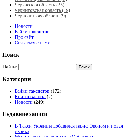
Черкасская область‎ (25)
Черниговская область (19)
Черновицкая область (9)
Новости
Байки таксистов
Про сайт
Связаться с нами
Поиск
Найти:
Категории
Байки таксистов
(172)
Криптовалюта
(2)
Новости
(249)
Недавние записи
В Такси Украины добавился тариф Эконом и новая
иконка
Мы начали сотрудничать с Opti такси