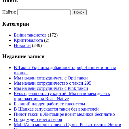
Поиск
Найти:
Категории
Байки таксистов
(172)
Криптовалюта
(2)
Новости
(249)
Недавние записи
В Такси Украины добавился тариф Эконом и новая
иконка
Мы начали сотрудничать с Opti такси
Мы начали сотрудничество с такси 295
Мы начали сотрудничать с Pink такси
Evos сделал оплату картой. Мы начинаем делать
приложения на React Native
Бывший нардеп работает таксистом
В Шанхае запускается такси без водителей
Пилот такси в Житомире возит медиков бесплатно
Город ждет своего героя
MobilAuto мощно зашел в Сумы. Регсат теснит Эвос в