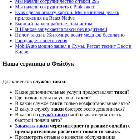
Мы начали сотрудничество с такси 295
Мы начали сотрудничать с Pink такси
Evos сделал оплату картой. Мы начинаем делать
приложения на React Native
Бывший нардеп работает таксистом
В Шанхае запускается такси без водителей
Пилот такси в Житомире возит медиков бесплатно
Город ждет своего героя
MobilAuto мощно зашел в Сумы. Регсат теснит Эвос в
Киеве
Наша страница в Фейсбук
Для клиентов
службы такси
:
Какие дополнительные услуги предоставляет
такси
?
Где низкие цены на услуги
такси
?
В какой службе
такси
только комфортабельные авто?
В какую службу
такси
быстрее всего дозвониться?
В какой из
служб такси
наибольшая вероятность
быстрой подачи авто?
Заказать такси
через интернет (в режиме онлайн) с
предварительным расчетом стоимости заказа.
Просмотреть отзывы о качестве обслуживания