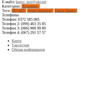
Е-майл:
bravo_taxi@ukr.net
Категории:
Легковые
Теги:
585 085
браво чернівці
Такси Браво
Телефоны
Телефон:
0372 585 085
Телефон 2:
(099) 463 35 85
Телефон 3:
(066) 900 99 89
Телефон 4:
(067) 291 57 57
Карта
Таксистам
Общая информация