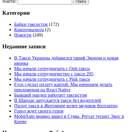
Найти:
Категории
Байки таксистов
(172)
Криптовалюта
(2)
Новости
(249)
Недавние записи
В Такси Украины добавился тариф Эконом и новая
иконка
Мы начали сотрудничать с Opti такси
Мы начали сотрудничество с такси 295
Мы начали сотрудничать с Pink такси
Evos сделал оплату картой. Мы начинаем делать
приложения на React Native
Бывший нардеп работает таксистом
В Шанхае запускается такси без водителей
Пилот такси в Житомире возит медиков бесплатно
Город ждет своего героя
MobilAuto мощно зашел в Сумы. Регсат теснит Эвос в
Киеве