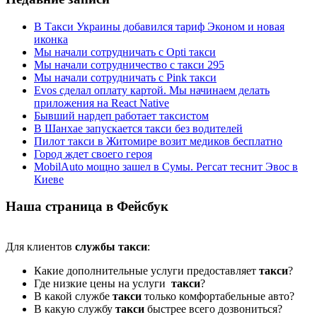
В Такси Украины добавился тариф Эконом и новая
иконка
Мы начали сотрудничать с Opti такси
Мы начали сотрудничество с такси 295
Мы начали сотрудничать с Pink такси
Evos сделал оплату картой. Мы начинаем делать
приложения на React Native
Бывший нардеп работает таксистом
В Шанхае запускается такси без водителей
Пилот такси в Житомире возит медиков бесплатно
Город ждет своего героя
MobilAuto мощно зашел в Сумы. Регсат теснит Эвос в
Киеве
Наша страница в Фейсбук
Для клиентов
службы такси
:
Какие дополнительные услуги предоставляет
такси
?
Где низкие цены на услуги
такси
?
В какой службе
такси
только комфортабельные авто?
В какую службу
такси
быстрее всего дозвониться?