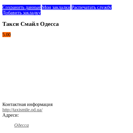
Сохранить данные
Мои закладки
Распечатать службу
Добавить закладку
Такси Смайл Одесса
5.00
Контактная информация
http://taxismile.od.ua/
Адреси:
Одесса