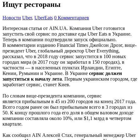
Ищут рестораны
Новости
Uber
,
UberEats
0 Комментариев
Интересная статья от AIN.UA. Компания Uber готовится
запустить свой сервис по доставке еды Uber Eats в Украине.
Теперь в компании подтвердили запуск официально.
В комментарии изданию Financial Times Джейсон Дроэг, вице-
президент Uber, глобальный директор Uber Everything,
рассказал, что в 2018 году сервис запустится в 100 новых
городах мира (в 2017 году он заработал в 150 городах), в
частности — в населенных пунктах Ирландии, Египте,
Кении, Румынии и Украине. В Украине
сервис должен
запуститься к началу лета
. Первым украинским городом, где
заработает сервис, станет Киев.
По словам вице-президента компании, сервис
является прибыльным в 45 из 200 городов на конец 2017 года.
Всего годом ранее он был прибыльным всего в 3 городах из
50. К концу прошлого года его доля в общем валовом доходе
компании составляла около 10%, или $1,1 млрд в четвертом
квартале.
Как сообщил AIN Алексей Стах, генеральный менеджер Uber