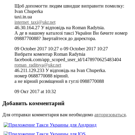
Щоб допомогти людям швидше виправити помилку:
Ivan Chuperka
taxi.in.ua
internet_taxi@ukr.net
46.30.164.27 У відповідь на Roman Radytsia.
А де в нашому каталозі таксі України Ви бачите номер
0988770088? Звертайтеся до директора.
09 October 2017 10:27 о 09 October 2017 10:27
Вибрати коментар Roman Radytsia
facebook.com/app_scoped_user_id/1478970625483404
roman_raditsya@ukr.net
46.211.129.233 У відповідь на Ivan Chuperka.
номер 0688770088 вірний.
а не вірний розміщений в гуглі 0988770088
09 Окт 2017 at 10:32
Добавить комментарий
Для отправки комментария вам необходимо
авторизоваться
.