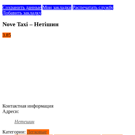
Сохранить данные
Мои закладки
Распечатать службу
Добавить закладку
Nove Taxi – Нетішин
3.85
Контактная информация
Адреси:
Нетешин
Категории:
Легковые