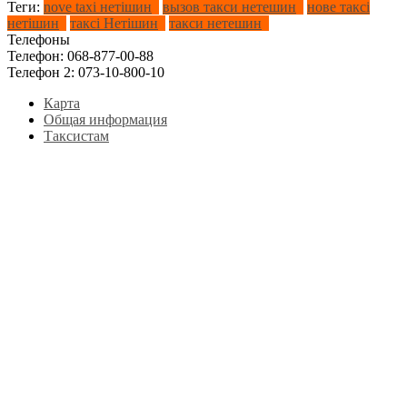
Теги:
nove taxi нетішин
вызов такси нетешин
нове таксі
нетішин
таксі Нетішин
такси нетешин
Телефоны
Телефон:
068-877-00-88
Телефон 2:
073-10-800-10
Карта
Общая информация
Таксистам