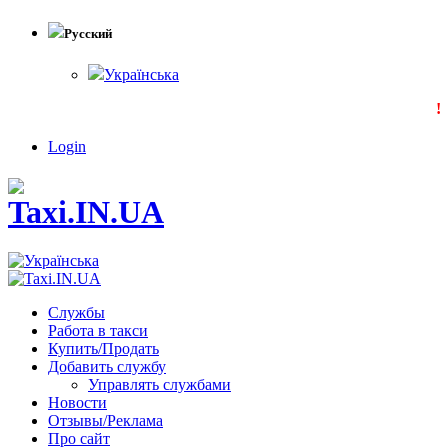
Русский
Українська
!!
Login
Службы
Работа в такси
Купить/Продать
Добавить службу
Управлять службами
Новости
Отзывы/Реклама
Про сайт