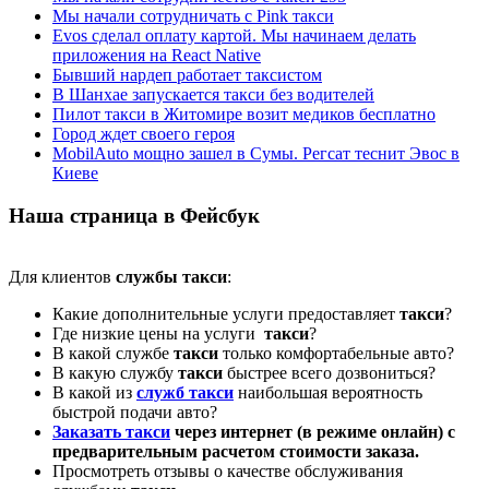
Мы начали сотрудничать с Pink такси
Evos сделал оплату картой. Мы начинаем делать
приложения на React Native
Бывший нардеп работает таксистом
В Шанхае запускается такси без водителей
Пилот такси в Житомире возит медиков бесплатно
Город ждет своего героя
MobilAuto мощно зашел в Сумы. Регсат теснит Эвос в
Киеве
Наша страница в Фейсбук
Для клиентов
службы такси
:
Какие дополнительные услуги предоставляет
такси
?
Где низкие цены на услуги
такси
?
В какой службе
такси
только комфортабельные авто?
В какую службу
такси
быстрее всего дозвониться?
В какой из
служб такси
наибольшая вероятность
быстрой подачи авто?
Заказать такси
через интернет (в режиме онлайн) с
предварительным расчетом стоимости заказа.
Просмотреть отзывы о качестве обслуживания