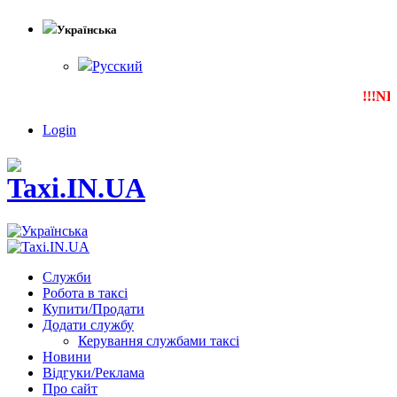
Українська
Русский
!!!NEW
Login
Служби
Робота в таксі
Купити/Продати
Додати службу
Керування службами таксі
Новини
Відгуки/Реклама
Про сайт