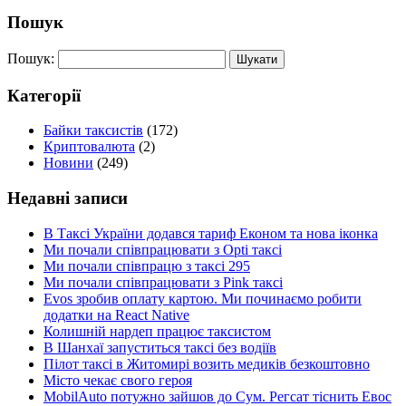
Пошук
Пошук:
Категорії
Байки таксистів
(172)
Криптовалюта
(2)
Новини
(249)
Недавні записи
В Таксі України додався тариф Економ та нова іконка
Ми почали співпрацювати з Opti таксі
Ми почали співпрацю з таксі 295
Ми почали співпрацювати з Pink таксі
Evos зробив оплату картою. Ми починаємо робити
додатки на React Native
Колишній нардеп працює таксистом
В Шанхаї запуститься таксі без водіїв
Пілот таксі в Житомирі возить медиків безкоштовно
Місто чекає свого героя
MobilAuto потужно зайшов до Сум. Регсат тіснить Евос