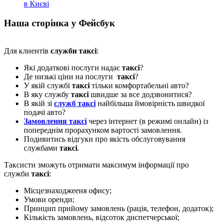
в Києві
Наша сторінка у Фейсбук
Для клиентів
служби таксі
:
Які додаткові послуги надає
таксі
?
Де низькі ціни на послуги
таксі
?
У якій службі
таксі
тільки комфортабельні авто?
В яку службу
таксі
швидше за все додзвонитися?
В якій зі
служб таксі
найбільша ймовірність швидкої
подачі авто?
Замовлення таксі
через інтернет (в режимі онлайн) із
попереднім прорахунком вартості замовлення.
Подивитись відгуки про якість обслуговування
службами
таксі
.
Таксисти зможуть отримати максимум інформації про
служби
таксі
:
Місцезнаходжееня офису;
Умови оренди;
Принцип прийому замовлень (рація, телефон, додаток);
Кількість замовлень, відсоток диспетчерської;