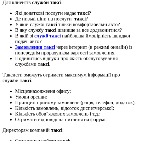
Для клиентів
служби таксі
:
Які додаткові послуги надає
таксі
?
Де низькі ціни на послуги
таксі
?
У якій службі
таксі
тільки комфортабельні авто?
В яку службу
таксі
швидше за все додзвонитися?
В якій зі
служб таксі
найбільша ймовірність швидкої
подачі авто?
Замовлення таксі
через інтернет (в режимі онлайн) із
попереднім прорахунком вартості замовлення.
Подивитись відгуки про якість обслуговування
службами
таксі
.
Таксисти зможуть отримати максимум інформації про
служби
таксі
:
Місцезнаходжееня офису;
Умови оренди;
Принцип прийому замовлень (рація, телефон, додаток);
Кількість замовлень, відсоток диспетчерської;
Кількість обов"язкових замовлень і т.д.;
Отримати відповіді на питання на форумі.
Директорам компаній
таксі
:
Статистика роботи
таксі
;