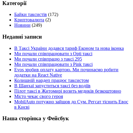
Категорії
Байки таксистів
(172)
Криптовалюта
(2)
Новини
(249)
Недавні записи
В Таксі України додався тариф Економ та нова іконка
Ми почали співпрацювати з Opti таксі
Ми почали співпрацю з таксі 295
Ми почали співпрацювати з Pink таксі
Evos зробив оплату картою. Ми починаємо робити
додатки на React Native
Колишній нардеп працює таксистом
В Шанхаї запуститься таксі без водіїв
Пілот таксі в Житомирі возить медиків безкоштовно
Місто чекає свого героя
MobilAuto потужно зайшов до Сум. Регсат тіснить Евос
в Києві
Наша сторінка у Фейсбук