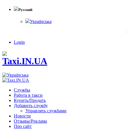
Русский
Українська
!!
Login
Службы
Работа в такси
Купить/Продать
Добавить службу
Управлять службами
Новости
Отзывы/Реклама
Про сайт