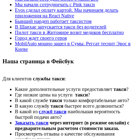
Мы начали сотрудничать с Pink такси
Evos сделал оплату картой. Мы начинаем делать
приложения на React Native
Бывший нардеп работает таксистом
В Шанхае запускается такси без водителей
Пилот такси в Житомире возит медиков бесплатно
Город ждет своего героя
MobilAuto мощно зашел в Сумы. Регсат теснит Эвос в
Киеве
Наша страница в Фейсбук
Для клиентов
службы такси
:
Какие дополнительные услуги предоставляет
такси
?
Где низкие цены на услуги
такси
?
В какой службе
такси
только комфортабельные авто?
В какую службу
такси
быстрее всего дозвониться?
В какой из
служб такси
наибольшая вероятность
быстрой подачи авто?
Заказать такси
через интернет (в режиме онлайн) с
предварительным расчетом стоимости заказа.
Просмотреть отзывы о качестве обслуживания