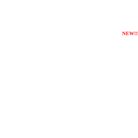
еєструвати власну службу таксі з будь-якого міста
NEW!!!