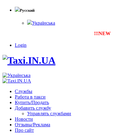
Русский
Українська
!!!NEW
Тепер ти можеш зар
Login
Службы
Работа в такси
Купить/Продать
Добавить службу
Управлять службами
Новости
Отзывы/Реклама
Про сайт