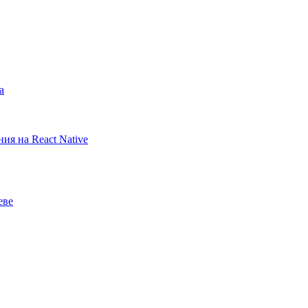
а
ия на React Native
еве