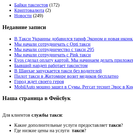
Байки таксистов
(172)
Криптовалюта
(2)
Новости
(249)
Недавние записи
В Такси Украины добавился тариф Эконом и новая иконк
Мы начали сотрудничать с Opti такси
Мы начали сотрудничество с такси 295
Мы начали сотрудничать с Pink такси
Evos сделал оплату картой. Мы начинаем делать приложен
Бывший нардеп работает таксистом
В Шанхае запускается такси без водителей
Пилот такси в Житомире возит медиков бесплатно
Город ждет своего героя
MobilAuto мощно зашел в Сумы. Регсат теснит Эвос в Ки
Наша страница в Фейсбук
Для клиентов
службы такси
:
Какие дополнительные услуги предоставляет
такси
?
Где низкие цены на услуги
такси
?