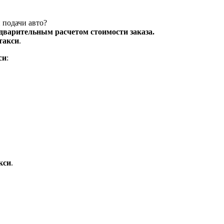
 подачи авто?
едварительным расчетом стоимости заказа.
такси
.
си
:
кси
.