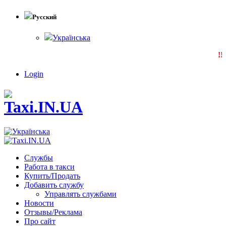
Русский
Українська
!!!
Login
Службы
Работа в такси
Купить/Продать
Добавить службу
Управлять службами
Новости
Отзывы/Реклама
Про сайт