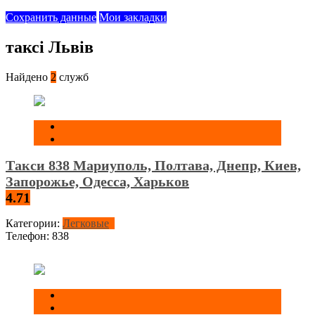
Сохранить данные
Мои закладки
таксі Львів
Найдено
2
служб
Такси 838 Мариуполь, Полтава, Днепр, Киев,
Запорожье, Одесса, Харьков
4.71
Категории:
Легковые
Телефон:
838