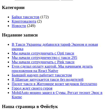
Категории
Байки таксистов
(172)
Криптовалюта
(2)
Новости
(249)
Недавние записи
В Такси Украины добавился тариф Эконом и новая
иконка
Мы начали сотрудничать с Opti такси
Мы начали сотрудничество с такси 295
Мы начали сотрудничать с Pink такси
Evos сделал оплату картой. Мы начинаем делать
приложения на React Native
Бывший нардеп работает таксистом
В Шанхае запускается такси без водителей
Пилот такси в Житомире возит медиков бесплатно
Город ждет своего героя
MobilAuto мощно зашел в Сумы. Регсат теснит Эвос в
Киеве
Наша страница в Фейсбук