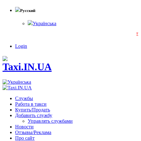
Русский
Українська
!!
Login
Службы
Работа в такси
Купить/Продать
Добавить службу
Управлять службами
Новости
Отзывы/Реклама
Про сайт