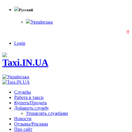
Русский
Українська
!!!
Login
Службы
Работа в такси
Купить/Продать
Добавить службу
Управлять службами
Новости
Отзывы/Реклама
Про сайт