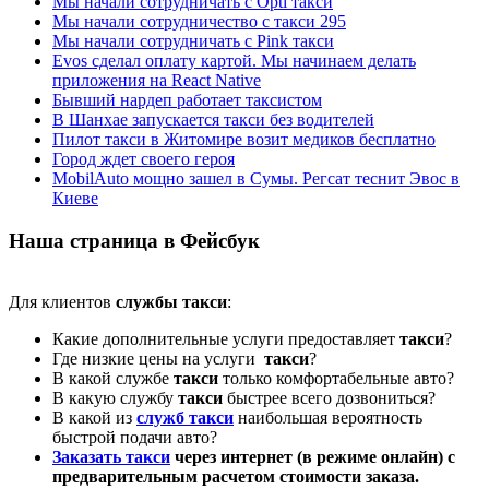
Мы начали сотрудничать с Opti такси
Мы начали сотрудничество с такси 295
Мы начали сотрудничать с Pink такси
Evos сделал оплату картой. Мы начинаем делать
приложения на React Native
Бывший нардеп работает таксистом
В Шанхае запускается такси без водителей
Пилот такси в Житомире возит медиков бесплатно
Город ждет своего героя
MobilAuto мощно зашел в Сумы. Регсат теснит Эвос в
Киеве
Наша страница в Фейсбук
Для клиентов
службы такси
:
Какие дополнительные услуги предоставляет
такси
?
Где низкие цены на услуги
такси
?
В какой службе
такси
только комфортабельные авто?
В какую службу
такси
быстрее всего дозвониться?
В какой из
служб такси
наибольшая вероятность
быстрой подачи авто?
Заказать такси
через интернет (в режиме онлайн) с
предварительным расчетом стоимости заказа.