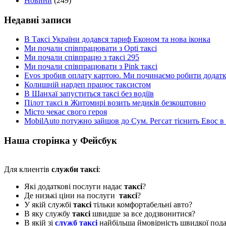
Новини
(249)
Недавні записи
В Таксі України додався тариф Економ та нова іконка
Ми почали співпрацювати з Opti таксі
Ми почали співпрацю з таксі 295
Ми почали співпрацювати з Pink таксі
Evos зробив оплату картою. Ми починаємо робити додатки
Колишній нардеп працює таксистом
В Шанхаї запуститься таксі без водіїв
Пілот таксі в Житомирі возить медиків безкоштовно
Місто чекає свого героя
MobilAuto потужно зайшов до Сум. Регсат тіснить Евос в
Наша сторінка у Фейсбук
Для клиентів
служби таксі
:
Які додаткові послуги надає
таксі
?
Де низькі ціни на послуги
таксі
?
У якій службі
таксі
тільки комфортабельні авто?
В яку службу
таксі
швидше за все додзвонитися?
В якій зі
служб таксі
найбільша ймовірність швидкої пода