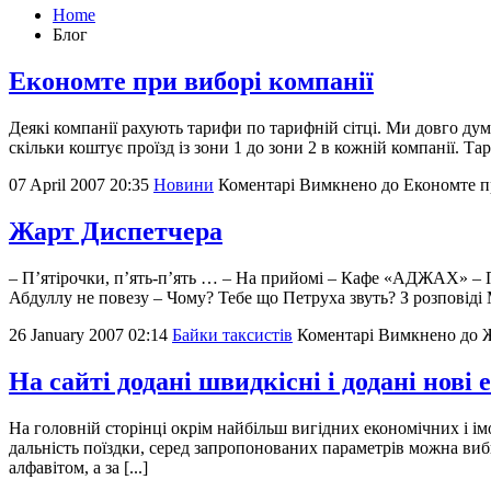
Home
Блог
Економте при виборі компанії
Деякі компанії рахують тарифи по тарифній сітці. Ми довго дум
скільки коштує проїзд із зони 1 до зони 2 в кожній компанії. Та
07 April 2007 20:35
Новини
Коментарі Вимкнено
до Економте п
Жарт Диспетчера
– П’ятірочки, п’ять-п’ять … – На прийомі – Кафе «АДЖАХ» – П
Абдуллу не повезу – Чому? Тебе що Петруха звуть? З розповіді Ми
26 January 2007 02:14
Байки таксистів
Коментарі Вимкнено
до Ж
На сайті додані швидкісні і додані нові
На головній сторінці окрім найбільш вигідних економічних і і
дальність поїздки, серед запропонованих параметрів можна виби
алфавітом, а за [...]