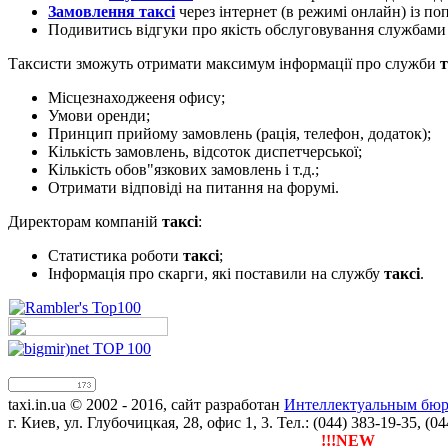
Замовлення таксі
через інтернет (в режимі онлайн) із п
Подивитись відгуки про якість обслуговування службам
Таксисти зможуть отримати максимум інформації про служби
т
Місцезнаходжееня офису;
Умови оренди;
Принцип прийому замовлень (рація, телефон, додаток);
Кількість замовлень, відсоток диспетчерської;
Кількість обов"язкових замовлень і т.д.;
Отримати відповіді на питання на форумі.
Директорам компаній
таксі
:
Статистика роботи
таксі
;
Інформація про скарги, які поставили на службу
таксі
.
taxi.in.ua © 2002 - 2016, сайт разработан
Интеллектуальным бюро
г. Киев, ул. Глубочицкая, 28, офис 1, 3. Тел.: (044) 383-19-35, (0
!!!NEW
Тепер ти можеш 