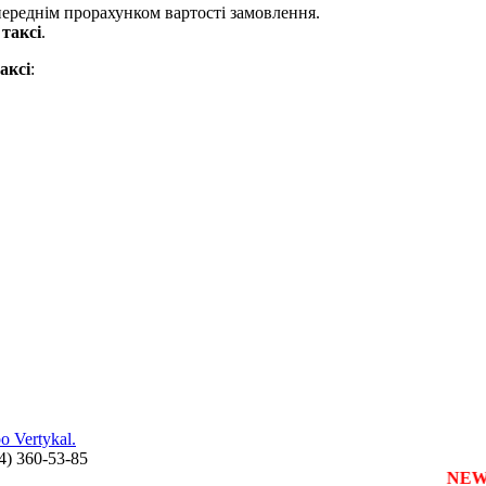
опереднім прорахунком вартості замовлення.
и
таксі
.
аксі
:
 Vertykal.
44) 360-53-85
зареєструвати власну службу таксі з будь-якого міста
NEW!!!