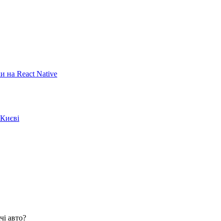
 на React Native
 Києві
чі авто?