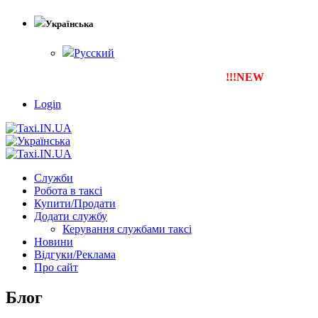
Українська
Русский
!!!NEW
Тепер ти можеш 
Login
Служби
Робота в таксі
Купити/Продати
Додати службу
Керування службами таксі
Новини
Відгуки/Реклама
Про сайт
Блог