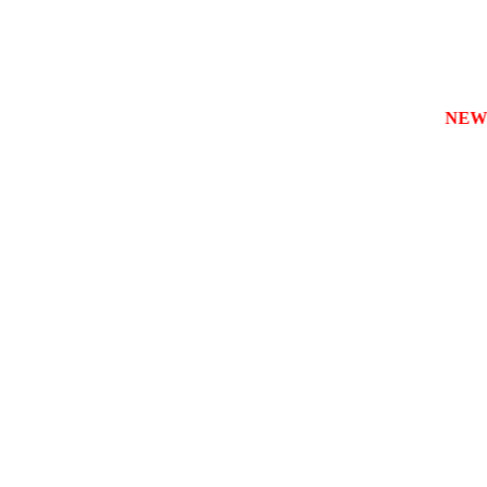
зареєструвати власну службу таксі з будь-якого міста
NEW!!!