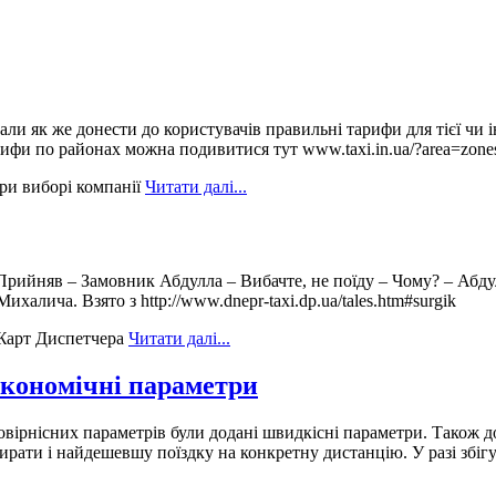
али як же донести до користувачів правильні тарифи для тієї чи 
рифи по районах можна подивитися тут www.taxi.in.ua/?area=zones 
ри виборі компанії
Читати далі...
рийняв – Замовник Абдулла – Вибачте, не поїду – Чому? – Абдулл
халича. Взято з http://www.dnepr-taxi.dp.ua/tales.htm#surgik
арт Диспетчера
Читати далі...
 економічні параметри
мовірнісних параметрів були додані швидкісні параметри. Також
рати і найдешевшу поїздку на конкретну дистанцію. У разі збігу 