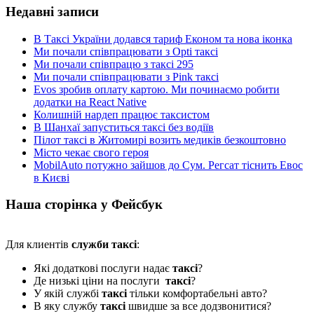
Недавні записи
В Таксі України додався тариф Економ та нова іконка
Ми почали співпрацювати з Opti таксі
Ми почали співпрацю з таксі 295
Ми почали співпрацювати з Pink таксі
Evos зробив оплату картою. Ми починаємо робити
додатки на React Native
Колишній нардеп працює таксистом
В Шанхаї запуститься таксі без водіїв
Пілот таксі в Житомирі возить медиків безкоштовно
Місто чекає свого героя
MobilAuto потужно зайшов до Сум. Регсат тіснить Евос
в Києві
Наша сторінка у Фейсбук
Для клиентів
служби таксі
:
Які додаткові послуги надає
таксі
?
Де низькі ціни на послуги
таксі
?
У якій службі
таксі
тільки комфортабельні авто?
В яку службу
таксі
швидше за все додзвонитися?