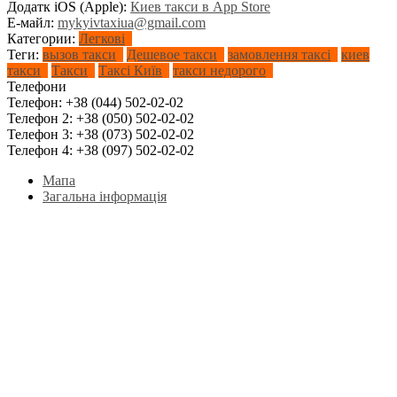
Додатк iOS (Apple):
Киев такси в App Store
Е-майл:
mykyivtaxiua@gmail.com
Категории:
Легкові
Теги:
вызов такси
Дешевое такси
замовлення таксі
киев
такси
Такси
Таксі Київ
такси недорого
Телефони
Телефон:
+38 (044) 502-02-02
Телефон 2:
+38 (050) 502-02-02
Телефон 3:
+38 (073) 502-02-02
Телефон 4:
+38 (097) 502-02-02
Мапа
Загальна інформація