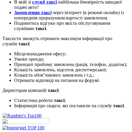
В якій зі
служб таксі
найбільша ймовірність швидкої
подачі авто?
Замовлення таксі
через інтернет (в режимі онлайн) із
попереднім прорахунком вартості замовлення.
Подивитись відгуки про якість обслуговування
службами
таксі
.
Таксисти зможуть отримати максимум інформації про
служби
таксі
:
Місцезнаходжееня офису;
Умови оренди;
Принцип прийому замовлень (рація, телефон, додаток);
Кількість замовлень, відсоток диспетчерської;
Кількість обов"язкових замовлень і т.д.;
Отримати відповіді на питання на форумі.
Директорам компаній
таксі
:
Статистика роботи
таксі
;
Інформація про скарги, які поставили на службу
таксі
.