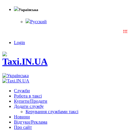
Українська
Русский
!!!N
Login
Служби
Робота в таксі
Купити/Продати
Додати службу
Керування службами таксі
Новини
Відгуки/Реклама
Про сайт