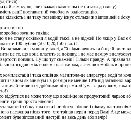
тудитися)
на (я й сам курю, але вважаю хамством не питати дозволу).
амість рації поставити їй улюблену радіостанцію.
кількість і на таку поведінку існує стільки ж відповідей з боку 
инити вікно.
ле зроблю звук по тихіше.
я не стану оскільки я водій таксі, а не діджей.Но якщо у Вас є б
ите 100 рублів (50,10,20,150 і т.д.) !
Вона замовила машину таксі, а їй відмовляють та й ще й виставл
и це те, що вона платить за поїздку, і не має наміру вислуховува
 вартості поїздки. Ну що тут скажеш? Тільки правду! А правда та
пільною згодою між водієм і пасажиром, а сам автомобіль в проце
х комплектації і така опція як магнітола-це апаратура водії та к
ити чайові як мінімум і в розмірі не менше 10% від загальної варто
 зазвичай пишеться дрібними літерами-«Сума за рахунком, така т
то!).
сто відбутися не може тому що водій-це не продуктовий ларьок або
іняти гроші просто ніколи!
рутальності з боку таксиста і не зіпсує ніколи і нікому настроені
ного пасажира після того, хто тріпав нерви перед Вамі.А це може
момент буде зіпсований настрій на весь день або вечір!