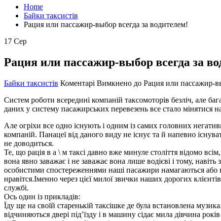
Home
Байки таксистів
Рация или пассажир-выбор всегда за водителем!
17
Сер
Рация или пассажир-выбор всегда за во
Байки таксистів
Коментарі Вимкнено
до Рация или пассажир-вы
Систем роботи всередині компаній таксомоторів безліч, але баг
даних у систему пасажирських перевезень все стало мінятися на
Але огріхи все одно існують і одним із самих головних негатив
компаній. Панацеї від даного виду не існує та й напевно існува
не доводиться.
Те, що рація в а \ м таксі давно вже минуле століття відомо в
вона явно заважає і не заважає вона лише водієві і тому, навіть
особистими спостереженнями наші пасажири намагаються або вбл
нравітся.Іменно через цієї милої звички наших дорогих клієнті
службі.
Ось один із прикладів:
Їду ще на своїй старенькій таксішке де була встановлена музика
відчиняються двері під’їзду і в машину сідає мила дівчина років 