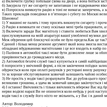
а) Включити грубку побільше (зима на дворі, а вона боїться зас
б) Закурила тут же сигарету не запитавши і не відкриваючи вік
в) Попросила вимкнути рацію в тоні не вимагає заперечень, а з
Таких прикладів поведінки в п’ятницю і суботу по Москві велика 
Шановна!
1) У машині не палять і тому просять викинути сигарету і проч
2) Рацію я вимикати не стану оскільки мені треба працювати, а
3) Включати заради Вас магнітолу і ставити любиться Вам хвилю 
прослуховування на моїй апаратурі вашої улюбленої музики доплат
Меж обурення цей блискучої особи не було предела.Как це так? 
Єдиний і більш менш резонне аргумент який вона змогла виставит
обладнані вбудованими магнітолами і це все входить в набір по
1) Паління в автомобілі таксі може бути дозволене лише за обо
прирівнюється до громадського місця.
2) Автомобілі безлічі служб таксі купуються в самій найбідніши
б попросити у ввічливій формі, а після закінчення поїздки залиш
обурюється коли при оплаті рахунків у ресторані внизу рахунку
то за хороше обслуговування зазвичай залишають чайові особис
3) Не просіть у водія таксі розрахувати Вас до рубля-цього про
великими грошима, а здача як зазвичай швидко закінчується і м
4) І останнє! Ввічливість і тільки ввічливість вбереже Вас від б
нерви водієві наразі Ви не опинитеся коли-небудь у ролі наступ
водія таксі в службу його ніхто не звільнить, а у Вас і в даний 
Автор: Володимир