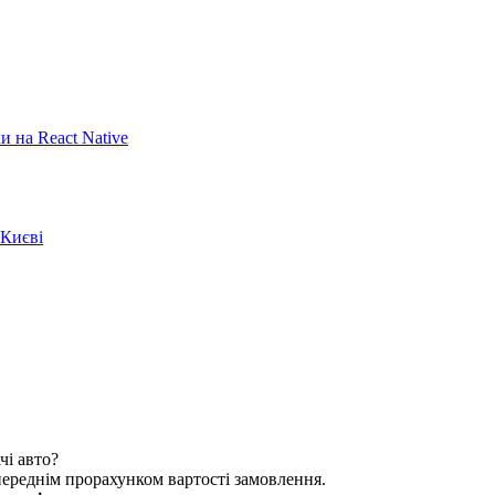
 на React Native
 Києві
чі авто?
опереднім прорахунком вартості замовлення.