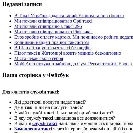
Недавні записи
В Таксі України додався тариф Економ та нова іконка
Ми почали співпрацювати з Opti таксі
Ми почали співпрацю з таксі 295
Ми почали співпрацювати з Pink таксі
Evos зробив оплату картою. Ми починаємо робити додатки
Колишній нардеп працює таксистом
В Шанхаї запуститься таксі без водіїв
Пілот таксі в Житомирі возить медиків безкоштовно
Місто чекає свого героя
MobilAuto потужно зайшов до Сум. Регсат тіснить Евос в
Наша сторінка у Фейсбук
Для клиентів
служби таксі
:
Які додаткові послуги надає
таксі
?
Де низькі ціни на послуги
таксі
?
У якій службі
таксі
тільки комфортабельні авто?
В яку службу
таксі
швидше за все додзвонитися?
В якій зі
служб таксі
найбільша ймовірність швидкої пода
Замовлення таксі
через інтернет (в режимі онлайн) із п