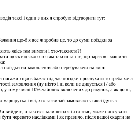
водія таксі і один з них я спробую відтворити тут:
ажання що-б я все ж зробив це, то до суми поїздки за
яють якісь там вимоги і хто-таксиста?!
ти щось від якого то там таксиста і те, що зараз всі машини
ка:
сі поїздки на замовлення або перебуваючи на зміні
оли пасажир щось бажає під час поїздки прослухати то треба хоча
сті замовлення (ну ніхто і ні коли не дивується і / або
о, у тому числі 10%-чайових включених до рахунок, а якщо ні,
 маршрутка і всі, хто зазвичай замовляють таксі їдуть з
я.Ви вийдете, а таксист залишиться і хто знає, може попсувати
 бути черевато наслідками і як правило, після вашої скарги на