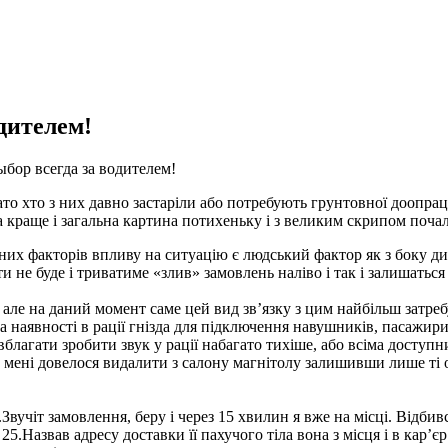
дителем!
бор всегда за водителем!
ато хто з них давно застаріли або потребують грунтовної доопра
 краще і загальна картина потихеньку і з великим скрипом почала
них факторів впливу на ситуацію є людський фактор як з боку дис
ти не буде і триватиме «злив» замовлень наліво і так і залишать
сім, але на даний момент саме цей вид зв’язку з цим найбільш зат
 за наявності в рації гнізда для підключення навушників, пасажир
агати зробити звук у рації набагато тихіше, або всіма доступни
в мені довелося видалити з салону магнітолу залишивши лише ті 
.Звучіт замовлення, беру і через 15 хвилин я вже на місці. Відби
25.Назвав адресу доставки її пахучого тіла вона з місця і в кар’є