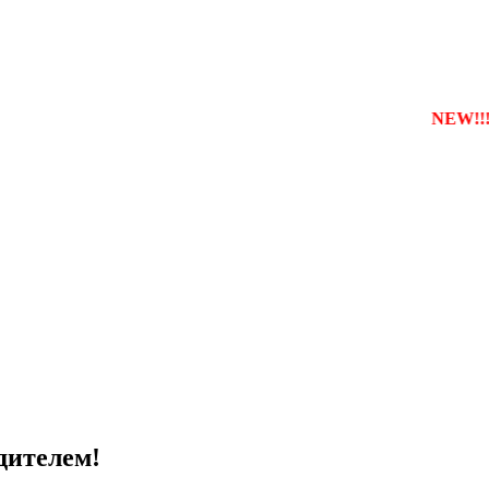
еєструвати власну службу таксі з будь-якого міста
NEW!!!
дителем!