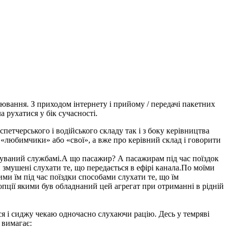
цювання. З приходом інтернету і прийому / передачі пакетних
 рухатися у бік сучасності.
петчерського і водійського складу так і з боку керівництва
ся «любимчики» або «свої», а вже про керівний склад і говорити
ребуваний службамі.А що пасажир? А пасажирам під час поїздок
и змушені слухати те, що передається в ефірі канала.По моїми
ми їм під час поїздки способами слухати те, що їм
опції якими був обладнаний цей агрегат при отриманні в рідній
вся і сиджу чекаю одночасно слухаючи рацію. Десь у темряві
р вимагає: