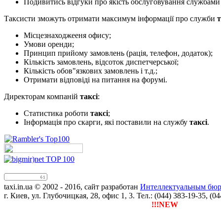
Подивитись відгуки про якість обслуговування службам
Таксисти зможуть отримати максимум інформації про служби
т
Місцезнаходжееня офису;
Умови оренди;
Принцип прийому замовлень (рація, телефон, додаток);
Кількість замовлень, відсоток диспетчерської;
Кількість обов"язкових замовлень і т.д.;
Отримати відповіді на питання на форумі.
Директорам компаній
таксі
:
Статистика роботи
таксі
;
Інформація про скарги, які поставили на службу
таксі
.
taxi.in.ua © 2002 - 2016, сайт разработан
Интеллектуальным бюро
г. Киев, ул. Глубочицкая, 28, офис 1, 3. Тел.: (044) 383-19-35, (0
!!!NEW
Тепер ти можеш за