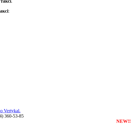
и
таксі
.
аксі
:
 Vertykal.
44) 360-53-85
реєструвати власну службу таксі з будь-якого міста
NEW!!!