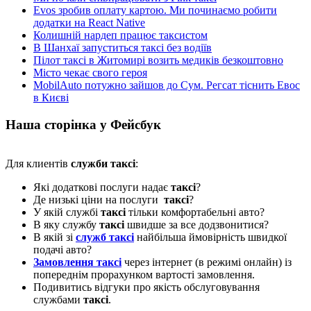
Evos зробив оплату картою. Ми починаємо робити
додатки на React Native
Колишній нардеп працює таксистом
В Шанхаї запуститься таксі без водіїв
Пілот таксі в Житомирі возить медиків безкоштовно
Місто чекає свого героя
MobilAuto потужно зайшов до Сум. Регсат тіснить Евос
в Києві
Наша сторінка у Фейсбук
Для клиентів
служби таксі
:
Які додаткові послуги надає
таксі
?
Де низькі ціни на послуги
таксі
?
У якій службі
таксі
тільки комфортабельні авто?
В яку службу
таксі
швидше за все додзвонитися?
В якій зі
служб таксі
найбільша ймовірність швидкої
подачі авто?
Замовлення таксі
через інтернет (в режимі онлайн) із
попереднім прорахунком вартості замовлення.
Подивитись відгуки про якість обслуговування
службами
таксі
.