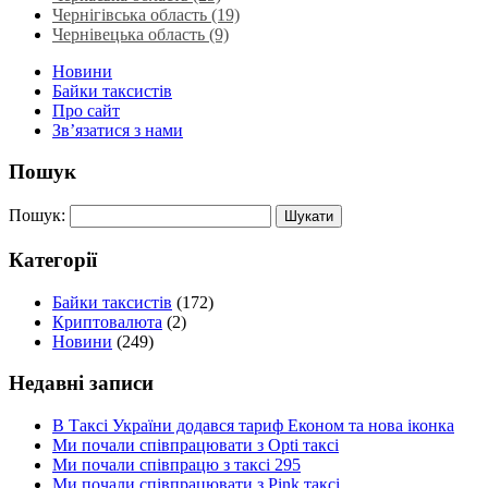
Чернігівська область (19)
Чернівецька область (9)
Новини
Байки таксистів
Про сайт
Зв’язатися з нами
Пошук
Пошук:
Категорії
Байки таксистів
(172)
Криптовалюта
(2)
Новини
(249)
Недавні записи
В Таксі України додався тариф Економ та нова іконка
Ми почали співпрацювати з Opti таксі
Ми почали співпрацю з таксі 295
Ми почали співпрацювати з Pink таксі