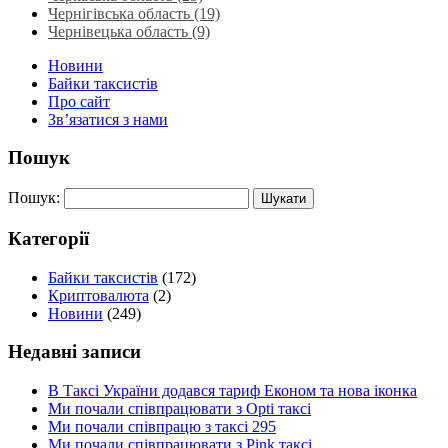
Чернігівська область (19)
Чернівецька область (9)
Новини
Байки таксистів
Про сайт
Зв’язатися з нами
Пошук
Пошук:
Категорії
Байки таксистів
(172)
Криптовалюта
(2)
Новини
(249)
Недавні записи
В Таксі України додався тариф Економ та нова іконка
Ми почали співпрацювати з Opti таксі
Ми почали співпрацю з таксі 295
Ми почали співпрацювати з Pink таксі