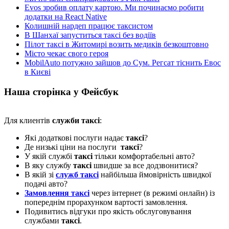
Evos зробив оплату картою. Ми починаємо робити
додатки на React Native
Колишній нардеп працює таксистом
В Шанхаї запуститься таксі без водіїв
Пілот таксі в Житомирі возить медиків безкоштовно
Місто чекає свого героя
MobilAuto потужно зайшов до Сум. Регсат тіснить Евос
в Києві
Наша сторінка у Фейсбук
Для клиентів
служби таксі
:
Які додаткові послуги надає
таксі
?
Де низькі ціни на послуги
таксі
?
У якій службі
таксі
тільки комфортабельні авто?
В яку службу
таксі
швидше за все додзвонитися?
В якій зі
служб таксі
найбільша ймовірність швидкої
подачі авто?
Замовлення таксі
через інтернет (в режимі онлайн) із
попереднім прорахунком вартості замовлення.
Подивитись відгуки про якість обслуговування
службами
таксі
.