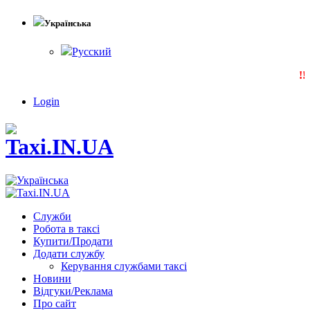
Українська
Русский
!!!
Login
Служби
Робота в таксі
Купити/Продати
Додати службу
Керування службами таксі
Новини
Відгуки/Реклама
Про сайт