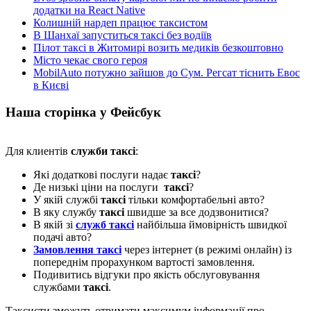
додатки на React Native
Колишній нардеп працює таксистом
В Шанхаї запуститься таксі без водіїв
Пілот таксі в Житомирі возить медиків безкоштовно
Місто чекає свого героя
MobilAuto потужно зайшов до Сум. Регсат тіснить Евос
в Києві
Наша сторінка у Фейсбук
Для клиентів
служби таксі
:
Які додаткові послуги надає
таксі
?
Де низькі ціни на послуги
таксі
?
У якій службі
таксі
тільки комфортабельні авто?
В яку службу
таксі
швидше за все додзвонитися?
В якій зі
служб таксі
найбільша ймовірність швидкої
подачі авто?
Замовлення таксі
через інтернет (в режимі онлайн) із
попереднім прорахунком вартості замовлення.
Подивитись відгуки про якість обслуговування
службами
таксі
.
Таксисти зможуть отримати максимум інформації про