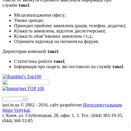
служби
таксі
:
Місцезнаходжееня офису;
Умови оренди;
Принцип прийому замовлень (рація, телефон, додаток);
Кількість замовлень, відсоток диспетчерської;
Кількість обов"язкових замовлень і т.д.;
Отримати відповіді на питання на форумі.
Директорам компаній
таксі
:
Статистика роботи
таксі
;
Інформація про скарги, які поставили на службу
таксі
.
taxi.in.ua © 2002 - 2016, сайт разработан
Интеллектуальным
бюро Vertykal.
г. Киев, ул. Глубочицкая, 28, офис 1, 3. Тел.: (044) 383-19-35,
(044) 360-53-85
!!