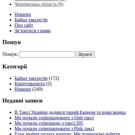
Чернівецька область (9)
Новини
Байки таксистів
Про сайт
Зв’язатися з нами
Пошук
Пошук:
Категорії
Байки таксистів
(172)
Криптовалюта
(2)
Новини
(249)
Недавні записи
В Таксі України додався тариф Економ та нова іконка
Ми почали співпрацювати з Opti таксі
Ми почали співпрацю з таксі 295
Ми почали співпрацювати з Pink таксі
Evos зробив оплату картою. Ми починаємо робити