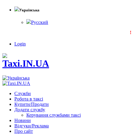
Українська
Русский
!!!
Login
Служби
Робота в таксі
Купити/Продати
Додати службу
Керування службами таксі
Новини
Відгуки/Реклама
Про сайт