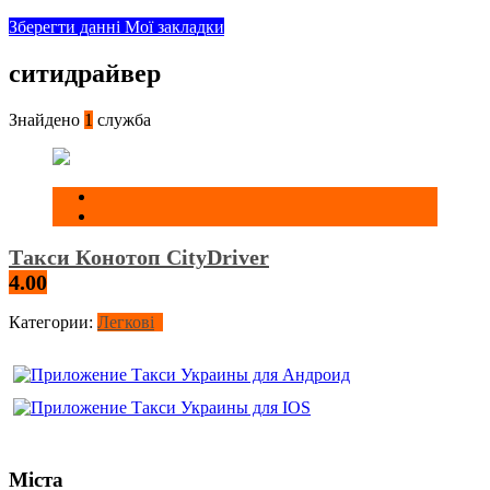
Зберегти данні
Мої закладки
ситидрайвер
Знайдено
1
служба
Такси Конотоп CityDriver
4.00
Категории:
Легкові
Міста