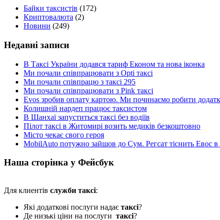
Байки таксистів
(172)
Криптовалюта
(2)
Новини
(249)
Недавні записи
В Таксі України додався тариф Економ та нова іконка
Ми почали співпрацювати з Opti таксі
Ми почали співпрацю з таксі 295
Ми почали співпрацювати з Pink таксі
Evos зробив оплату картою. Ми починаємо робити додатки
Колишній нардеп працює таксистом
В Шанхаї запуститься таксі без водіїв
Пілот таксі в Житомирі возить медиків безкоштовно
Місто чекає свого героя
MobilAuto потужно зайшов до Сум. Регсат тіснить Евос в
Наша сторінка у Фейсбук
Для клиентів
служби таксі
:
Які додаткові послуги надає
таксі
?
Де низькі ціни на послуги
таксі
?