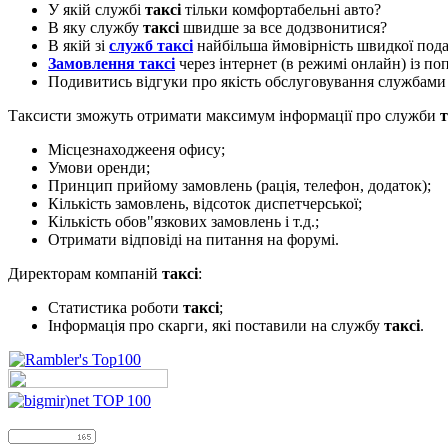
У якій службі
таксі
тільки комфортабельні авто?
В яку службу
таксі
швидше за все додзвонитися?
В якій зі
служб таксі
найбільша ймовірність швидкої пода
Замовлення таксі
через інтернет (в режимі онлайн) із п
Подивитись відгуки про якість обслуговування службам
Таксисти зможуть отримати максимум інформації про служби
т
Місцезнаходжееня офису;
Умови оренди;
Принцип прийому замовлень (рація, телефон, додаток);
Кількість замовлень, відсоток диспетчерської;
Кількість обов"язкових замовлень і т.д.;
Отримати відповіді на питання на форумі.
Директорам компаній
таксі
:
Статистика роботи
таксі
;
Інформація про скарги, які поставили на службу
таксі
.