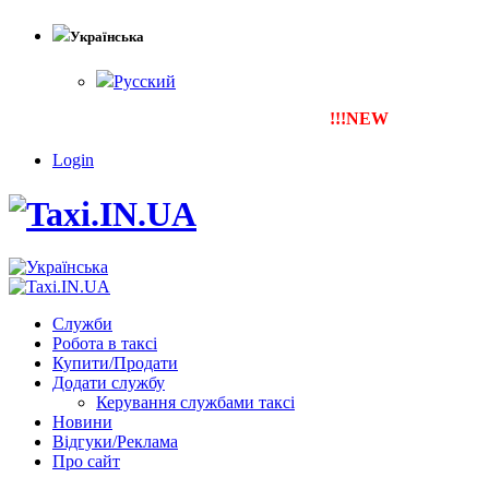
Українська
Русский
!!!NEW
Тепер ти можеш зар
Login
Служби
Робота в таксі
Купити/Продати
Додати службу
Керування службами таксі
Новини
Відгуки/Реклама
Про сайт