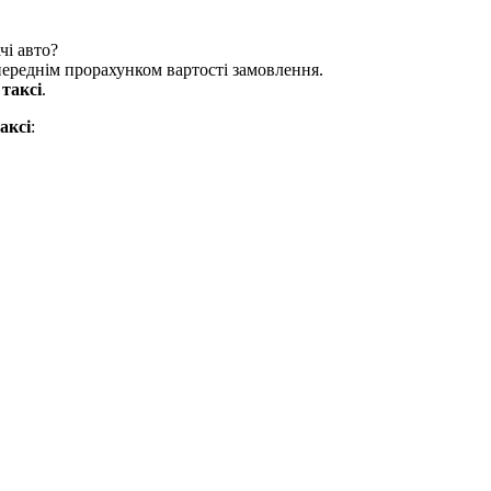
чі авто?
опереднім прорахунком вартості замовлення.
и
таксі
.
аксі
: