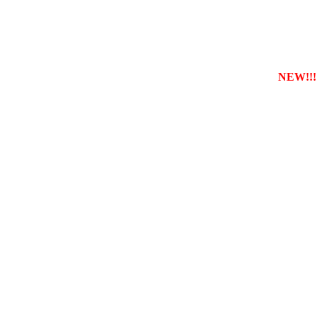
еєструвати власну службу таксі з будь-якого міста
NEW!!!