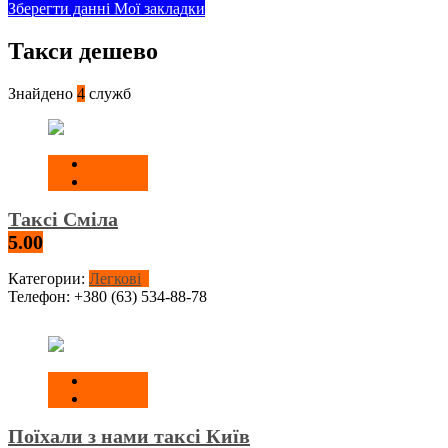
Зберегти данні
Мої закладки
Такси дешево
Знайдено
4
служб
Таксі Сміла
5.00
Категории:
Легкові
Телефон:
+380 (63) 534-88-78
Поїхали з нами таксі Київ