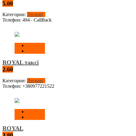
5.00
Категории:
Легкові
Телефон:
494 - CallBack
ROYAL таксі
2.60
Категории:
Легкові
Телефон:
+380977221522
ROYAL
3.80