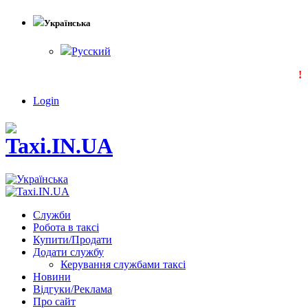
Українська
Русский
!!!
Login
Служби
Робота в таксі
Купити/Продати
Додати службу
Керування службами таксі
Новини
Відгуки/Реклама
Про сайт