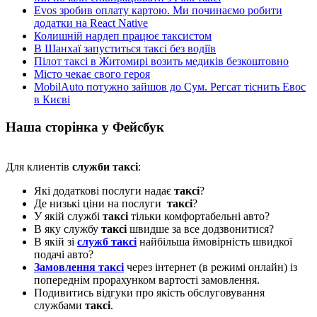
Evos зробив оплату картою. Ми починаємо робити
додатки на React Native
Колишній нардеп працює таксистом
В Шанхаї запуститься таксі без водіїв
Пілот таксі в Житомирі возить медиків безкоштовно
Місто чекає свого героя
MobilAuto потужно зайшов до Сум. Регсат тіснить Евос
в Києві
Наша сторінка у Фейсбук
Для клиентів
служби таксі
:
Які додаткові послуги надає
таксі
?
Де низькі ціни на послуги
таксі
?
У якій службі
таксі
тільки комфортабельні авто?
В яку службу
таксі
швидше за все додзвонитися?
В якій зі
служб таксі
найбільша ймовірність швидкої
подачі авто?
Замовлення таксі
через інтернет (в режимі онлайн) із
попереднім прорахунком вартості замовлення.
Подивитись відгуки про якість обслуговування
службами
таксі
.