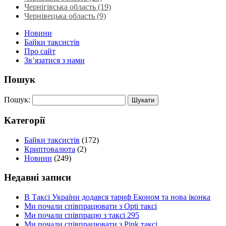
Чернігівська область (19)
Чернівецька область (9)
Новини
Байки таксистів
Про сайт
Зв’язатися з нами
Пошук
Пошук:
Категорії
Байки таксистів
(172)
Криптовалюта
(2)
Новини
(249)
Недавні записи
В Таксі України додався тариф Економ та нова іконка
Ми почали співпрацювати з Opti таксі
Ми почали співпрацю з таксі 295
Ми почали співпрацювати з Pink таксі