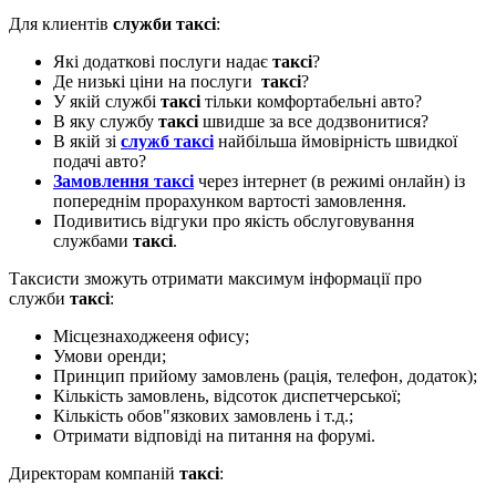
Для клиентів
служби таксі
:
Які додаткові послуги надає
таксі
?
Де низькі ціни на послуги
таксі
?
У якій службі
таксі
тільки комфортабельні авто?
В яку службу
таксі
швидше за все додзвонитися?
В якій зі
служб таксі
найбільша ймовірність швидкої
подачі авто?
Замовлення таксі
через інтернет (в режимі онлайн) із
попереднім прорахунком вартості замовлення.
Подивитись відгуки про якість обслуговування
службами
таксі
.
Таксисти зможуть отримати максимум інформації про
служби
таксі
:
Місцезнаходжееня офису;
Умови оренди;
Принцип прийому замовлень (рація, телефон, додаток);
Кількість замовлень, відсоток диспетчерської;
Кількість обов"язкових замовлень і т.д.;
Отримати відповіді на питання на форумі.
Директорам компаній
таксі
: