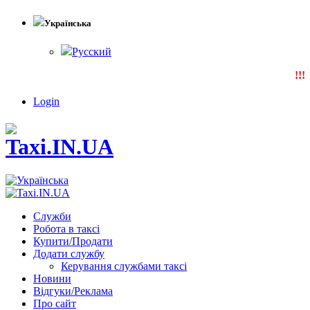
Українська
Русский
!!!N
Login
Служби
Робота в таксі
Купити/Продати
Додати службу
Керування службами таксі
Новини
Відгуки/Реклама
Про сайт