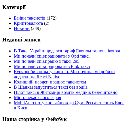
Категорії
Байки таксистів
(172)
Криптовалюта
(2)
Новини
(249)
Недавні записи
В Таксі України додався тариф Економ та нова іконка
Ми почали співпрацювати з Opti таксі
Ми почали співпрацю з таксі 295
Ми почали співпрацювати з Pink таксі
Evos зробив оплату картою. Ми починаємо робити
додатки на React Native
Колишній нардеп працює таксистом
В Шанхаї запуститься таксі без водіїв
Пілот таксі в Житомирі возить медиків безкоштовно
Місто чекає свого героя
MobilAuto потужно зайшов до Сум. Регсат тіснить Евос
в Києві
Наша сторінка у Фейсбук