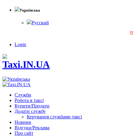
Українська
Русский
!!!
Login
Служби
Робота в таксі
Купити/Продати
Додати службу
Керування службами таксі
Новини
Відгуки/Реклама
Про сайт