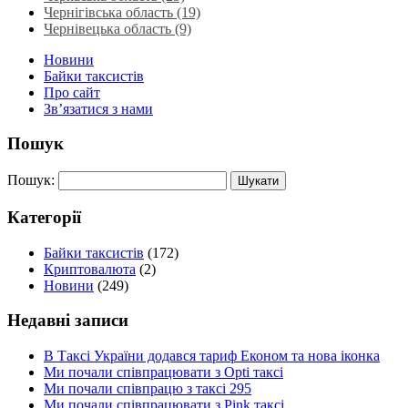
Чернігівська область (19)
Чернівецька область (9)
Новини
Байки таксистів
Про сайт
Зв’язатися з нами
Пошук
Пошук:
Категорії
Байки таксистів
(172)
Криптовалюта
(2)
Новини
(249)
Недавні записи
В Таксі України додався тариф Економ та нова іконка
Ми почали співпрацювати з Opti таксі
Ми почали співпрацю з таксі 295
Ми почали співпрацювати з Pink таксі