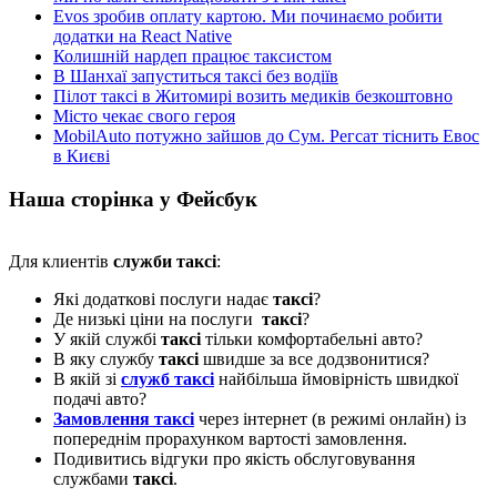
Evos зробив оплату картою. Ми починаємо робити
додатки на React Native
Колишній нардеп працює таксистом
В Шанхаї запуститься таксі без водіїв
Пілот таксі в Житомирі возить медиків безкоштовно
Місто чекає свого героя
MobilAuto потужно зайшов до Сум. Регсат тіснить Евос
в Києві
Наша сторінка у Фейсбук
Для клиентів
служби таксі
:
Які додаткові послуги надає
таксі
?
Де низькі ціни на послуги
таксі
?
У якій службі
таксі
тільки комфортабельні авто?
В яку службу
таксі
швидше за все додзвонитися?
В якій зі
служб таксі
найбільша ймовірність швидкої
подачі авто?
Замовлення таксі
через інтернет (в режимі онлайн) із
попереднім прорахунком вартості замовлення.
Подивитись відгуки про якість обслуговування
службами
таксі
.