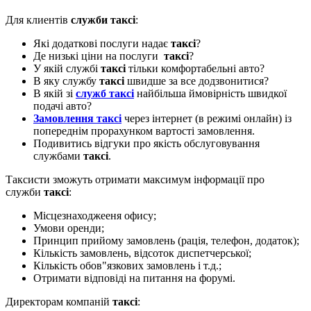
Для клиентів
служби таксі
:
Які додаткові послуги надає
таксі
?
Де низькі ціни на послуги
таксі
?
У якій службі
таксі
тільки комфортабельні авто?
В яку службу
таксі
швидше за все додзвонитися?
В якій зі
служб таксі
найбільша ймовірність швидкої
подачі авто?
Замовлення таксі
через інтернет (в режимі онлайн) із
попереднім прорахунком вартості замовлення.
Подивитись відгуки про якість обслуговування
службами
таксі
.
Таксисти зможуть отримати максимум інформації про
служби
таксі
:
Місцезнаходжееня офису;
Умови оренди;
Принцип прийому замовлень (рація, телефон, додаток);
Кількість замовлень, відсоток диспетчерської;
Кількість обов"язкових замовлень і т.д.;
Отримати відповіді на питання на форумі.
Директорам компаній
таксі
: