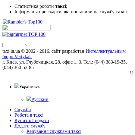
Статистика роботи
таксі
;
Інформація про скарги, які поставили на службу
таксі
.
taxi.in.ua © 2002 - 2016, сайт разработан
Интеллектуальным
бюро Vertykal.
г. Киев, ул. Глубочицкая, 28, офис 1, 3. Тел.: (044) 383-19-35,
(044) 360-53-85
!!!
Українська
Русский
Служби
Робота в таксі
Купити/Продати
Додати службу
Керування службами таксі