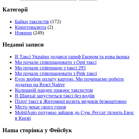
Категорії
Байки таксистів
(172)
Криптовалюта
(2)
Новини
(249)
Недавні записи
В Таксі України додався тариф Економ та нова іконка
Ми почали співпрацювати з Opti таксі
Ми почали співпрацю з таксі 295
Ми почали співпрацювати з Pink таксі
Evos зробив оплату картою. Ми починаємо робити
додатки на React Native
Колишній нардеп працює таксистом
В Шанхаї запуститься таксі без водіїв
Пілот таксі в Житомирі возить медиків безкоштовно
Місто чекає свого героя
MobilAuto потужно зайшов до Сум. Регсат тіснить Евос
в Києві
Наша сторінка у Фейсбук