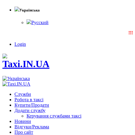
Українська
Русский
!!!N
Login
Служби
Робота в таксі
Купити/Продати
Додати службу
Керування службами таксі
Новини
Відгуки/Реклама
Про сайт