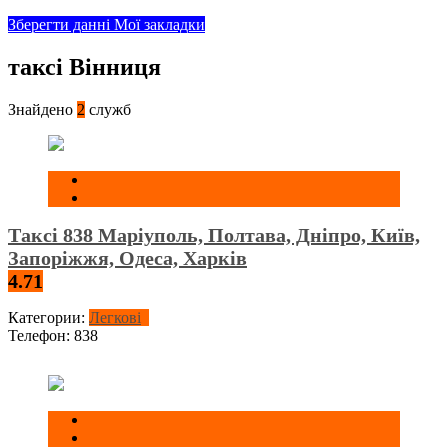
Зберегти данні
Мої закладки
таксі Вінниця
Знайдено
2
служб
Таксі 838 Маріуполь, Полтава, Дніпро, Київ,
Запоріжжя, Одеса, Харків
4.71
Категории:
Легкові
Телефон:
838