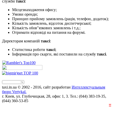
служби
таксі
:
Місцезнаходжееня офису;
Умови оренди;
Принцип прийому замовлень (рація, телефон, додаток);
Кількість замовлень, відсоток диспетчерської;
Кількість обов"язкових замовлень і т.д.;
Отримати відповіді на питання на форумі.
Директорам компаній
таксі
:
Статистика роботи
таксі
;
Інформація про скарги, які поставили на службу
таксі
.
taxi.in.ua © 2002 - 2016, сайт разработан
Интеллектуальным
бюро Vertykal.
г. Киев, ул. Глубочицкая, 28, офис 1, 3. Тел.: (044) 383-19-35,
(044) 360-53-85
!!!