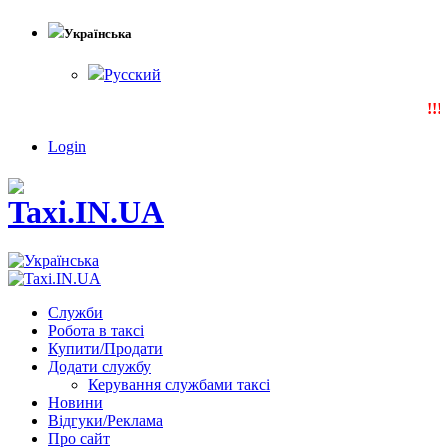
Українська
Русский
!!!N
Login
Служби
Робота в таксі
Купити/Продати
Додати службу
Керування службами таксі
Новини
Відгуки/Реклама
Про сайт