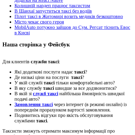
додатки на React Native
Колишній нардеп працює таксистом
В Шанхаї запуститься таксі без водіїв
Пілот таксі в Житомирі возить медиків безкоштовно
Місто чекає свого героя
MobilAuto потужно зайшов до Сум. Регсат тіснить Евос
в Києві
Наша сторінка у Фейсбук
Для клиентів
служби таксі
:
Які додаткові послуги надає
таксі
?
Де низькі ціни на послуги
таксі
?
У якій службі
таксі
тільки комфортабельні авто?
В яку службу
таксі
швидше за все додзвонитися?
В якій зі
служб таксі
найбільша ймовірність швидкої
подачі авто?
Замовлення таксі
через інтернет (в режимі онлайн) із
попереднім прорахунком вартості замовлення.
Подивитись відгуки про якість обслуговування
службами
таксі
.
Таксисти зможуть отримати максимум інформації про