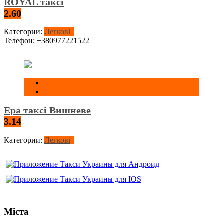
ROYAL таксі
2.60
Категории:
Легкові
Телефон:
+380977221522
Ера таксі Вишневе
3.14
Категории:
Легкові
Міста