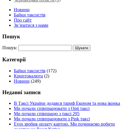
Новини
Байки таксистів
Про сайт
Зв’язатися з нами
Пошук
Пошук:
Категорії
Байки таксистів
(172)
Криптовалюта
(2)
Новини
(249)
Недавні записи
В Таксі України додався тариф Економ та нова іконка
Ми почали співпрацювати з Opti таксі
Ми почали співпрацю з таксі 295
Ми почали співпрацювати з Pink таксі
Evos зробив оплату картою. Ми починаємо робити