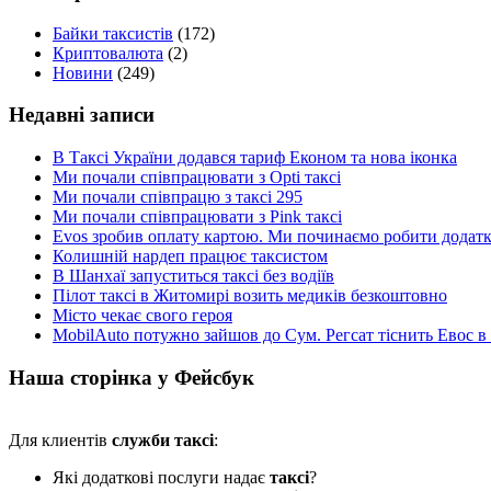
Байки таксистів
(172)
Криптовалюта
(2)
Новини
(249)
Недавні записи
В Таксі України додався тариф Економ та нова іконка
Ми почали співпрацювати з Opti таксі
Ми почали співпрацю з таксі 295
Ми почали співпрацювати з Pink таксі
Evos зробив оплату картою. Ми починаємо робити додатки
Колишній нардеп працює таксистом
В Шанхаї запуститься таксі без водіїв
Пілот таксі в Житомирі возить медиків безкоштовно
Місто чекає свого героя
MobilAuto потужно зайшов до Сум. Регсат тіснить Евос в
Наша сторінка у Фейсбук
Для клиентів
служби таксі
:
Які додаткові послуги надає
таксі
?