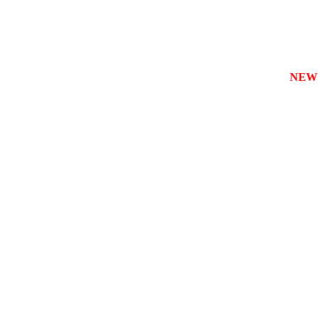
зареєструвати власну службу таксі з будь-якого міста
NEW!!!