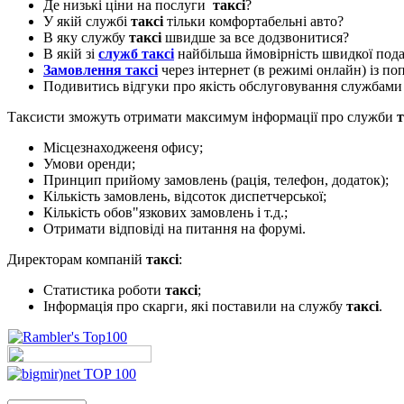
Де низькі ціни на послуги
таксі
?
У якій службі
таксі
тільки комфортабельні авто?
В яку службу
таксі
швидше за все додзвонитися?
В якій зі
служб таксі
найбільша ймовірність швидкої пода
Замовлення таксі
через інтернет (в режимі онлайн) із п
Подивитись відгуки про якість обслуговування службам
Таксисти зможуть отримати максимум інформації про служби
т
Місцезнаходжееня офису;
Умови оренди;
Принцип прийому замовлень (рація, телефон, додаток);
Кількість замовлень, відсоток диспетчерської;
Кількість обов"язкових замовлень і т.д.;
Отримати відповіді на питання на форумі.
Директорам компаній
таксі
:
Статистика роботи
таксі
;
Інформація про скарги, які поставили на службу
таксі
.