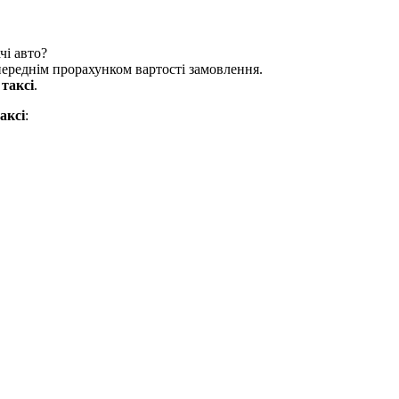
чі авто?
опереднім прорахунком вартості замовлення.
и
таксі
.
аксі
: