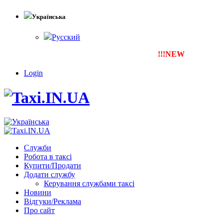
Українська
Русский
!!!NEW
Тепер ти можеш 
Login
Служби
Робота в таксі
Купити/Продати
Додати службу
Керування службами таксі
Новини
Відгуки/Реклама
Про сайт