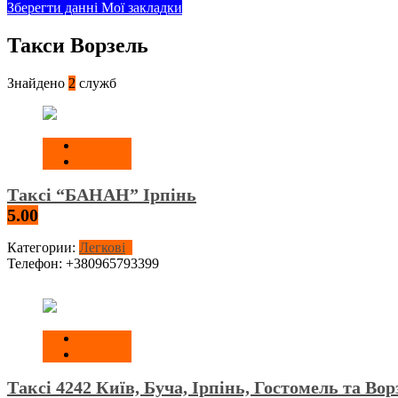
Зберегти данні
Мої закладки
Такси Ворзель
Знайдено
2
служб
Таксі “БАНАН” Ірпінь
5.00
Категории:
Легкові
Телефон:
+380965793399
Таксі 4242 Київ, Буча, Ірпінь, Гостомель та Вор