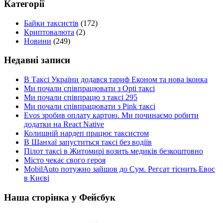
Категорії
Байки таксистів
(172)
Криптовалюта
(2)
Новини
(249)
Недавні записи
В Таксі України додався тариф Економ та нова іконка
Ми почали співпрацювати з Opti таксі
Ми почали співпрацю з таксі 295
Ми почали співпрацювати з Pink таксі
Evos зробив оплату картою. Ми починаємо робити
додатки на React Native
Колишній нардеп працює таксистом
В Шанхаї запуститься таксі без водіїв
Пілот таксі в Житомирі возить медиків безкоштовно
Місто чекає свого героя
MobilAuto потужно зайшов до Сум. Регсат тіснить Евос
в Києві
Наша сторінка у Фейсбук