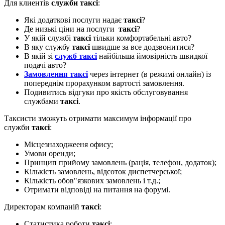
Для клиентів
служби таксі
:
Які додаткові послуги надає
таксі
?
Де низькі ціни на послуги
таксі
?
У якій службі
таксі
тільки комфортабельні авто?
В яку службу
таксі
швидше за все додзвонитися?
В якій зі
служб таксі
найбільша ймовірність швидкої
подачі авто?
Замовлення таксі
через інтернет (в режимі онлайн) із
попереднім прорахунком вартості замовлення.
Подивитись відгуки про якість обслуговування
службами
таксі
.
Таксисти зможуть отримати максимум інформації про
служби
таксі
:
Місцезнаходжееня офису;
Умови оренди;
Принцип прийому замовлень (рація, телефон, додаток);
Кількість замовлень, відсоток диспетчерської;
Кількість обов"язкових замовлень і т.д.;
Отримати відповіді на питання на форумі.
Директорам компаній
таксі
:
Статистика роботи
таксі
;