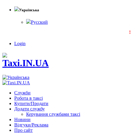
Українська
Русский
!!
Login
Служби
Робота в таксі
Купити/Продати
Додати службу
Керування службами таксі
Новини
Відгуки/Реклама
Про сайт