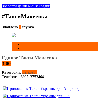
Зберегти данні
Мої закладки
#ТаксиМакеевка
Знайдено
1
служба
Единое Такси Макеевка
3.00
Категории:
Легкові
Телефон:
+380713753464