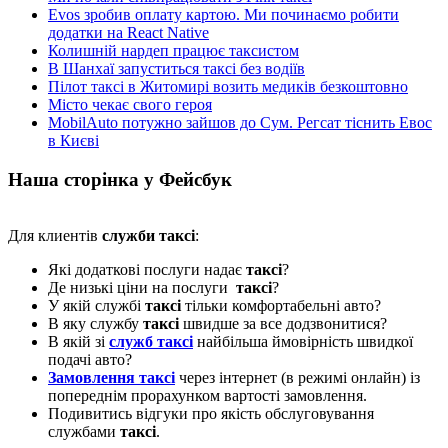
Evos зробив оплату картою. Ми починаємо робити
додатки на React Native
Колишній нардеп працює таксистом
В Шанхаї запуститься таксі без водіїв
Пілот таксі в Житомирі возить медиків безкоштовно
Місто чекає свого героя
MobilAuto потужно зайшов до Сум. Регсат тіснить Евос
в Києві
Наша сторінка у Фейсбук
Для клиентів
служби таксі
:
Які додаткові послуги надає
таксі
?
Де низькі ціни на послуги
таксі
?
У якій службі
таксі
тільки комфортабельні авто?
В яку службу
таксі
швидше за все додзвонитися?
В якій зі
служб таксі
найбільша ймовірність швидкої
подачі авто?
Замовлення таксі
через інтернет (в режимі онлайн) із
попереднім прорахунком вартості замовлення.
Подивитись відгуки про якість обслуговування
службами
таксі
.