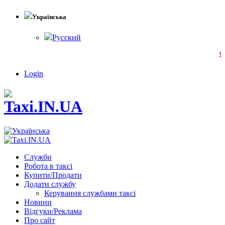
Українська
Русский
!!
Login
Служби
Робота в таксі
Купити/Продати
Додати службу
Керування службами таксі
Новини
Відгуки/Реклама
Про сайт