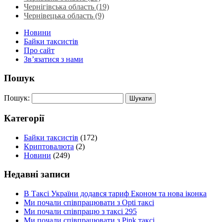
Чернігівська область (19)
Чернівецька область (9)
Новини
Байки таксистів
Про сайт
Зв’язатися з нами
Пошук
Пошук:
Категорії
Байки таксистів
(172)
Криптовалюта
(2)
Новини
(249)
Недавні записи
В Таксі України додався тариф Економ та нова іконка
Ми почали співпрацювати з Opti таксі
Ми почали співпрацю з таксі 295
Ми почали співпрацювати з Pink таксі