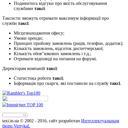
Подивитись відгуки про якість обслуговування
службами
таксі
.
Таксисти зможуть отримати максимум інформації про
служби
таксі
:
Місцезнаходжееня офису;
Умови оренди;
Принцип прийому замовлень (рація, телефон, додаток);
Кількість замовлень, відсоток диспетчерської;
Кількість обов"язкових замовлень і т.д.;
Отримати відповіді на питання на форумі.
Директорам компаній
таксі
:
Статистика роботи
таксі
;
Інформація про скарги, які поставили на службу
таксі
.
taxi.in.ua © 2002 - 2016, сайт разработан
Интеллектуальным
бюро Vertykal.