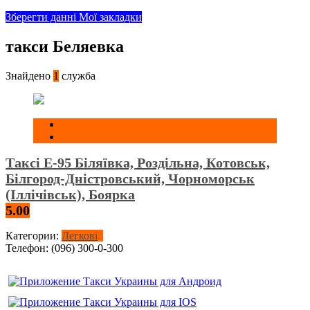
Зберегти данні
Мої закладки
такси Беляевка
Знайдено
1
служба
Таксі Е-95 Біляївка, Роздільна, Котовськ,
Білгород-Дністровський, Чорноморськ
(Іллічівськ), Боярка
5.00
Категории:
Легкові
Телефон:
(096) 300-0-300