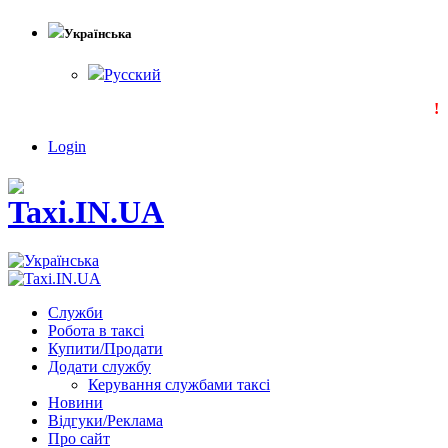
Українська
Русский
!!!
Login
Служби
Робота в таксі
Купити/Продати
Додати службу
Керування службами таксі
Новини
Відгуки/Реклама
Про сайт