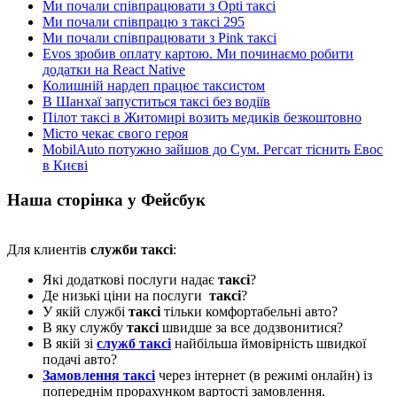
Ми почали співпрацювати з Opti таксі
Ми почали співпрацю з таксі 295
Ми почали співпрацювати з Pink таксі
Evos зробив оплату картою. Ми починаємо робити
додатки на React Native
Колишній нардеп працює таксистом
В Шанхаї запуститься таксі без водіїв
Пілот таксі в Житомирі возить медиків безкоштовно
Місто чекає свого героя
MobilAuto потужно зайшов до Сум. Регсат тіснить Евос
в Києві
Наша сторінка у Фейсбук
Для клиентів
служби таксі
:
Які додаткові послуги надає
таксі
?
Де низькі ціни на послуги
таксі
?
У якій службі
таксі
тільки комфортабельні авто?
В яку службу
таксі
швидше за все додзвонитися?
В якій зі
служб таксі
найбільша ймовірність швидкої
подачі авто?
Замовлення таксі
через інтернет (в режимі онлайн) із
попереднім прорахунком вартості замовлення.