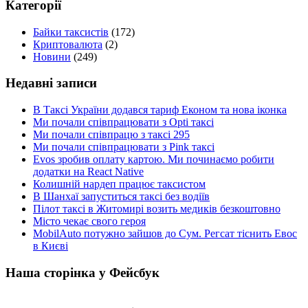
Категорії
Байки таксистів
(172)
Криптовалюта
(2)
Новини
(249)
Недавні записи
В Таксі України додався тариф Економ та нова іконка
Ми почали співпрацювати з Opti таксі
Ми почали співпрацю з таксі 295
Ми почали співпрацювати з Pink таксі
Evos зробив оплату картою. Ми починаємо робити
додатки на React Native
Колишній нардеп працює таксистом
В Шанхаї запуститься таксі без водіїв
Пілот таксі в Житомирі возить медиків безкоштовно
Місто чекає свого героя
MobilAuto потужно зайшов до Сум. Регсат тіснить Евос
в Києві
Наша сторінка у Фейсбук