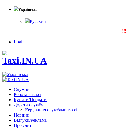
Українська
Русский
!!!
Login
Служби
Робота в таксі
Купити/Продати
Додати службу
Керування службами таксі
Новини
Відгуки/Реклама
Про сайт