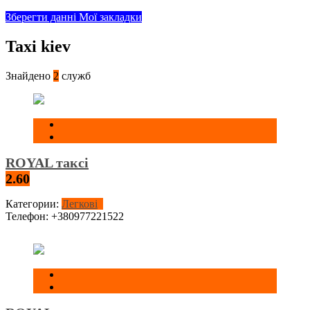
Зберегти данні
Мої закладки
Taxi kiev
Знайдено
2
служб
ROYAL таксі
2.60
Категории:
Легкові
Телефон:
+380977221522