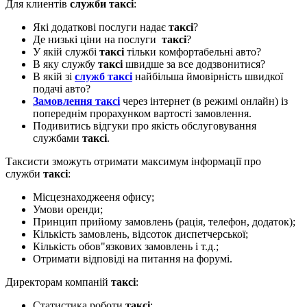
Для клиентів
служби таксі
:
Які додаткові послуги надає
таксі
?
Де низькі ціни на послуги
таксі
?
У якій службі
таксі
тільки комфортабельні авто?
В яку службу
таксі
швидше за все додзвонитися?
В якій зі
служб таксі
найбільша ймовірність швидкої
подачі авто?
Замовлення таксі
через інтернет (в режимі онлайн) із
попереднім прорахунком вартості замовлення.
Подивитись відгуки про якість обслуговування
службами
таксі
.
Таксисти зможуть отримати максимум інформації про
служби
таксі
:
Місцезнаходжееня офису;
Умови оренди;
Принцип прийому замовлень (рація, телефон, додаток);
Кількість замовлень, відсоток диспетчерської;
Кількість обов"язкових замовлень і т.д.;
Отримати відповіді на питання на форумі.
Директорам компаній
таксі
:
Статистика роботи
таксі
;