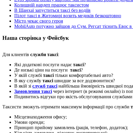
Колишній нардеп працює таксистом
В Шанхаї запуститься таксі без водіїв
Пілот таксі в Житомирі возить медиків безкоштовно
Місто чекає свого героя
MobilAuto потужно зайшов до Сум. Регсат тіснить Евос в
Наша сторінка у Фейсбук
Для клиентів
служби таксі
:
Які додаткові послуги надає
таксі
?
Де низькі ціни на послуги
таксі
?
У якій службі
таксі
тільки комфортабельні авто?
В яку службу
таксі
швидше за все додзвонитися?
В якій зі
служб таксі
найбільша ймовірність швидкої пода
Замовлення таксі
через інтернет (в режимі онлайн) із п
Подивитись відгуки про якість обслуговування службам
Таксисти зможуть отримати максимум інформації про служби
т
Місцезнаходжееня офису;
Умови оренди;
Принцип прийому замовлень (рація, телефон, додаток);
Кількість замовлень, відсоток диспетчерської;