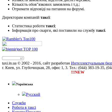
Кількість обов"язкових замовлень і т.д.;
Отримати відповіді на питання на форумі.
Директорам компаній
таксі
:
Статистика роботи
таксі
;
Інформація про скарги, які поставили на службу
таксі
.
taxi.in.ua © 2002 - 2016, сайт разработан
Интеллектуальным бюро
г. Киев, ул. Глубочицкая, 28, офис 1, 3. Тел.: (044) 383-19-35, (0
!!!NEW
Тепер ти можеш заре
Українська
Русский
Служби
Робота в таксі
Купити/Продати