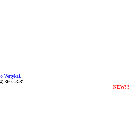
 Vertykal.
44) 360-53-85
єструвати власну службу таксі з будь-якого міста
NEW!!!