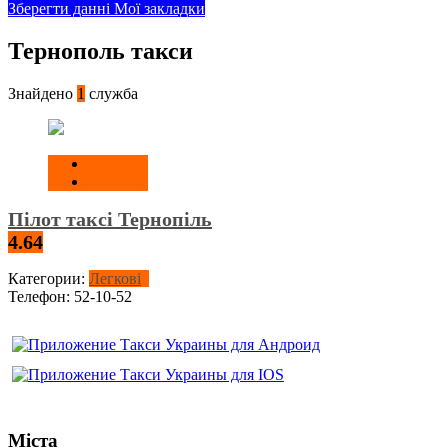
Зберегти данні
Мої закладки
Тернополь такси
Знайдено
1
служба
Пілот таксі Тернопіль
4.64
Категории:
Легкові
Телефон:
52-10-52
Міста