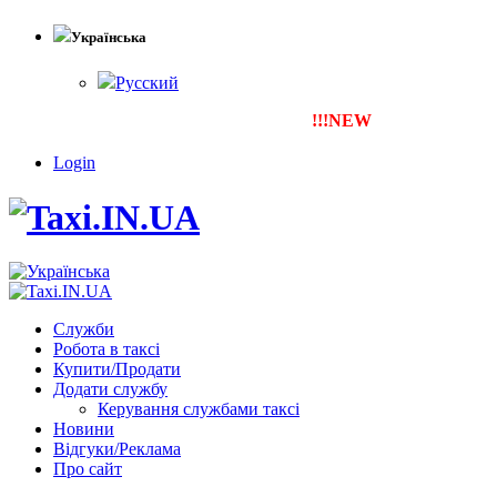
Українська
Русский
!!!NEW
Тепер ти можеш зареє
Login
Служби
Робота в таксі
Купити/Продати
Додати службу
Керування службами таксі
Новини
Відгуки/Реклама
Про сайт