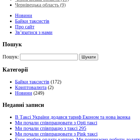
Чернівецька область (9)
Новини
Байки таксистів
Про сайт
Зв’язатися з нами
Пошук
Пошук:
Категорії
Байки таксистів
(172)
Криптовалюта
(2)
Новини
(249)
Недавні записи
В Таксі України додався тариф Економ та нова іконка
Ми почали співпрацювати з Opti таксі
Ми почали співпрацю з таксі 295
Ми почали співпрацювати з Pink таксі
Evos зробив оплату картою. Ми починаємо робити додатки