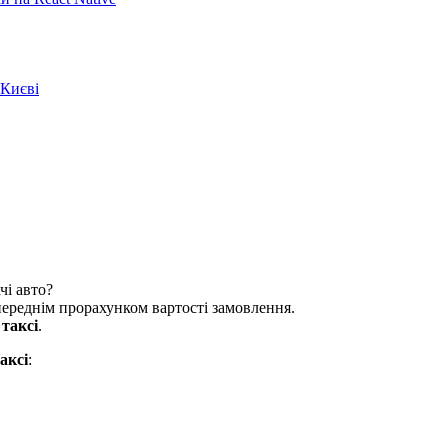
 Києві
чі авто?
опереднім прорахунком вартості замовлення.
и
таксі
.
аксі
: