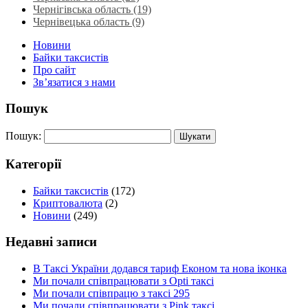
Чернігівська область (19)
Чернівецька область (9)
Новини
Байки таксистів
Про сайт
Зв’язатися з нами
Пошук
Пошук:
Категорії
Байки таксистів
(172)
Криптовалюта
(2)
Новини
(249)
Недавні записи
В Таксі України додався тариф Економ та нова іконка
Ми почали співпрацювати з Opti таксі
Ми почали співпрацю з таксі 295
Ми почали співпрацювати з Pink таксі