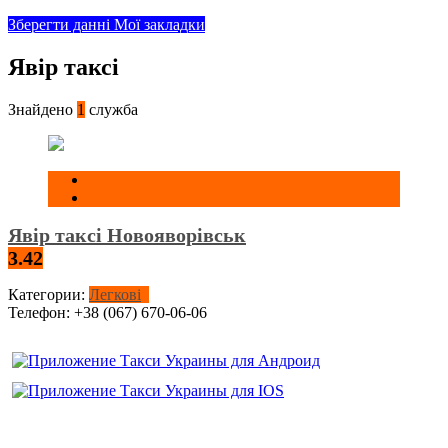
Зберегти данні
Мої закладки
Явір таксі
Знайдено
1
служба
Явір таксі Новояворівськ
3.42
Категории:
Легкові
Телефон:
+38 (067) 670-06-06