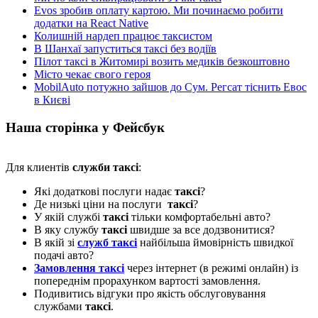
Evos зробив оплату картою. Ми починаємо робити
додатки на React Native
Колишній нардеп працює таксистом
В Шанхаї запуститься таксі без водіїв
Пілот таксі в Житомирі возить медиків безкоштовно
Місто чекає свого героя
MobilAuto потужно зайшов до Сум. Регсат тіснить Евос
в Києві
Наша сторінка у Фейсбук
Для клиентів
служби таксі
:
Які додаткові послуги надає
таксі
?
Де низькі ціни на послуги
таксі
?
У якій службі
таксі
тільки комфортабельні авто?
В яку службу
таксі
швидше за все додзвонитися?
В якій зі
служб таксі
найбільша ймовірність швидкої
подачі авто?
Замовлення таксі
через інтернет (в режимі онлайн) із
попереднім прорахунком вартості замовлення.
Подивитись відгуки про якість обслуговування
службами
таксі
.