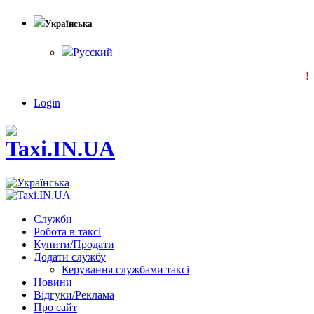
Українська
Русский
!!
Login
Служби
Робота в таксі
Купити/Продати
Додати службу
Керування службами таксі
Новини
Відгуки/Реклама
Про сайт